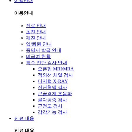
이용안내
이용안내
진료 안내
초진 안내
재진 안내
입/퇴원 안내
증명서 발급 안내
비급여 현황
특수 진단 검사 안내
오픈형 MRI/MRA
적외선 체열 검사
디지털 X-RAY
진단혈액 검사
근골격계 초음파
골다공증 검사
근전도 검사
감각기능 검사
진료 내용
진료 내용