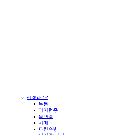
신경과란?
두통
어지럼증
불면증
치매
파킨슨병