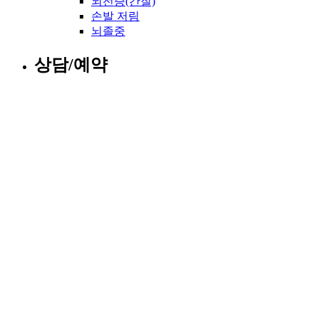
뇌전증(간질)
손발 저림
뇌졸중
상담/예약