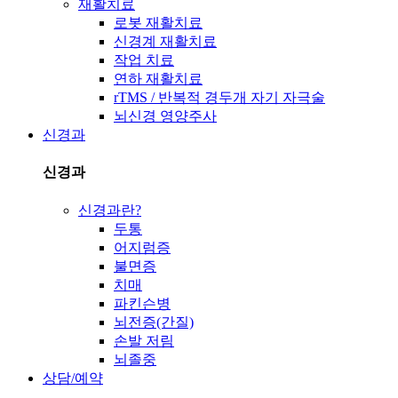
재활치료
로봇 재활치료
신경계 재활치료
작업 치료
연하 재활치료
rTMS / 반복적 경두개 자기 자극술
뇌신경 영양주사
신경과
신경과
신경과란?
두통
어지럼증
불면증
치매
파킨슨병
뇌전증(간질)
손발 저림
뇌졸중
상담/예약