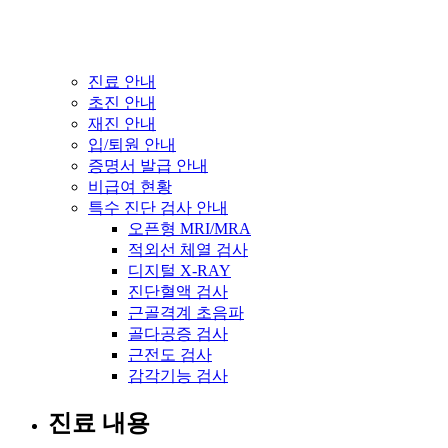
진료 안내
초진 안내
재진 안내
입/퇴원 안내
증명서 발급 안내
비급여 현황
특수 진단 검사 안내
오픈형 MRI/MRA
적외선 체열 검사
디지털 X-RAY
진단혈액 검사
근골격계 초음파
골다공증 검사
근전도 검사
감각기능 검사
진료 내용