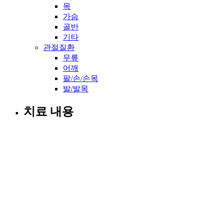
목
가슴
골반
기타
관절질환
무릎
어깨
팔/손/손목
발/발목
치료 내용