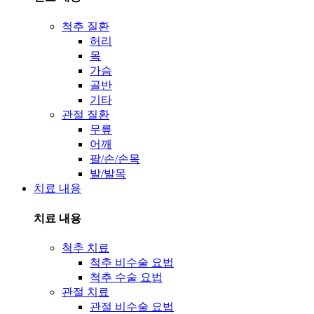
척추 질환
허리
목
가슴
골반
기타
관절 질환
무릎
어깨
팔/손/손목
발/발목
치료 내용
치료 내용
척추 치료
척추 비수술 요법
척추 수술 요법
관절 치료
관절 비수술 요법