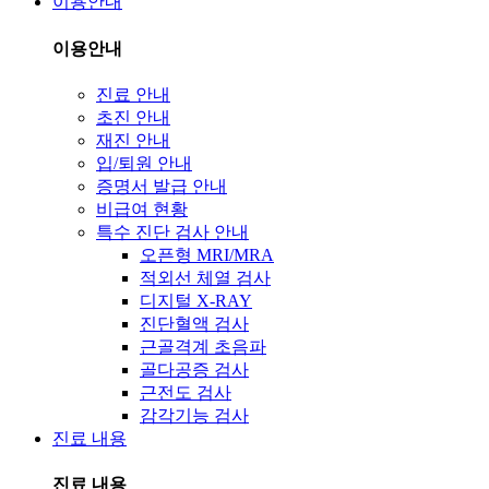
이용안내
이용안내
진료 안내
초진 안내
재진 안내
입/퇴원 안내
증명서 발급 안내
비급여 현황
특수 진단 검사 안내
오픈형 MRI/MRA
적외선 체열 검사
디지털 X-RAY
진단혈액 검사
근골격계 초음파
골다공증 검사
근전도 검사
감각기능 검사
진료 내용
진료 내용