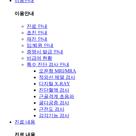
이용안내
이용안내
진료 안내
초진 안내
재진 안내
입/퇴원 안내
증명서 발급 안내
비급여 현황
특수 진단 검사 안내
오픈형 MRI/MRA
적외선 체열 검사
디지털 X-RAY
진단혈액 검사
근골격계 초음파
골다공증 검사
근전도 검사
감각기능 검사
진료 내용
진료 내용