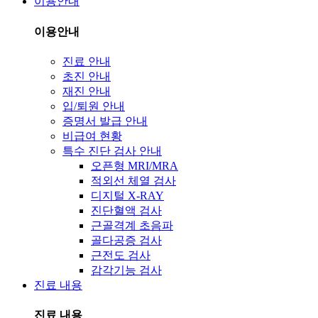
이용안내
이용안내
진료 안내
초진 안내
재진 안내
입/퇴원 안내
증명서 발급 안내
비급여 현황
특수 진단 검사 안내
오픈형 MRI/MRA
적외선 체열 검사
디지털 X-RAY
진단혈액 검사
근골격계 초음파
골다공증 검사
근전도 검사
감각기능 검사
진료 내용
진료 내용