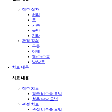
척추 질환
허리
목
가슴
골반
기타
관절 질환
무릎
어깨
팔/손/손목
발/발목
치료 내용
치료 내용
척추 치료
척추 비수술 요법
척추 수술 요법
관절 치료
관절 비수술 요법