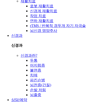
재활치료
로봇 재활치료
신경계 재활치료
작업 치료
연하 재활치료
rTMS / 반복적 경두개 자기 자극술
뇌신경 영양주사
신경과
신경과
신경과란?
두통
어지럼증
불면증
치매
파킨슨병
뇌전증(간질)
손발 저림
뇌졸중
상담/예약