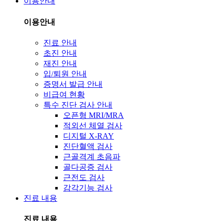
이용안내
이용안내
진료 안내
초진 안내
재진 안내
입/퇴원 안내
증명서 발급 안내
비급여 현황
특수 진단 검사 안내
오픈형 MRI/MRA
적외선 체열 검사
디지털 X-RAY
진단혈액 검사
근골격계 초음파
골다공증 검사
근전도 검사
감각기능 검사
진료 내용
진료 내용