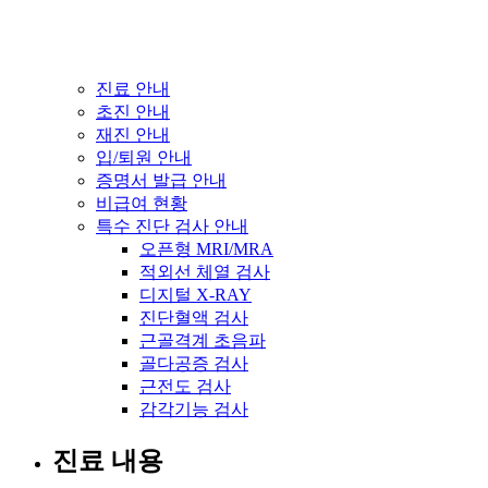
진료 안내
초진 안내
재진 안내
입/퇴원 안내
증명서 발급 안내
비급여 현황
특수 진단 검사 안내
오픈형 MRI/MRA
적외선 체열 검사
디지털 X-RAY
진단혈액 검사
근골격계 초음파
골다공증 검사
근전도 검사
감각기능 검사
진료 내용