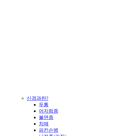
신경과란?
두통
어지럼증
불면증
치매
파킨슨병