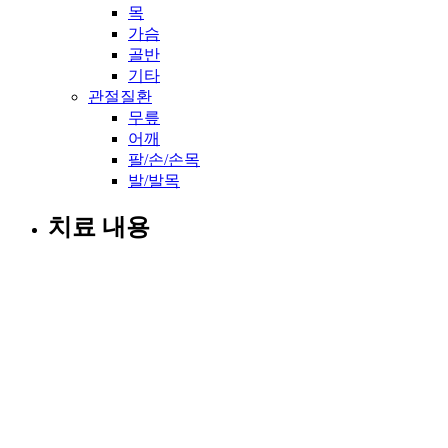
목
가슴
골반
기타
관절질환
무릎
어깨
팔/손/손목
발/발목
치료 내용