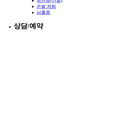
뇌전증(간질)
손발 저림
뇌졸중
상담/예약