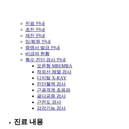
진료 안내
초진 안내
재진 안내
입/퇴원 안내
증명서 발급 안내
비급여 현황
특수 진단 검사 안내
오픈형 MRI/MRA
적외선 체열 검사
디지털 X-RAY
진단혈액 검사
근골격계 초음파
골다공증 검사
근전도 검사
감각기능 검사
진료 내용