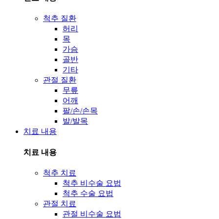
척추 질환
허리
목
가슴
골반
기타
관절 질환
무릎
어깨
팔/손/손목
발/발목
치료 내용
치료 내용
척추 치료
척추 비수술 요법
척추 수술 요법
관절 치료
관절 비수술 요법