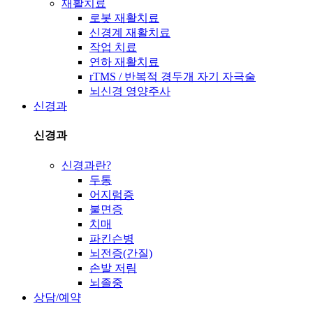
재활치료
로봇 재활치료
신경계 재활치료
작업 치료
연하 재활치료
rTMS / 반복적 경두개 자기 자극술
뇌신경 영양주사
신경과
신경과
신경과란?
두통
어지럼증
불면증
치매
파킨슨병
뇌전증(간질)
손발 저림
뇌졸중
상담/예약