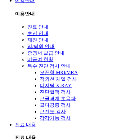
이용안내
이용안내
진료 안내
초진 안내
재진 안내
입/퇴원 안내
증명서 발급 안내
비급여 현황
특수 진단 검사 안내
오픈형 MRI/MRA
적외선 체열 검사
디지털 X-RAY
진단혈액 검사
근골격계 초음파
골다공증 검사
근전도 검사
감각기능 검사
진료 내용
진료 내용