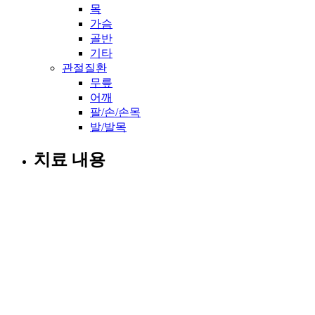
목
가슴
골반
기타
관절질환
무릎
어깨
팔/손/손목
발/발목
치료 내용