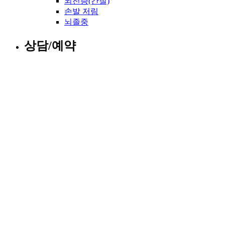
뇌전증(간질)
손발 저림
뇌졸중
상담/예약