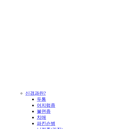
신경과란?
두통
어지럼증
불면증
치매
파킨슨병