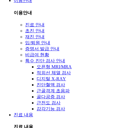
이용안내
이용안내
진료 안내
초진 안내
재진 안내
입/퇴원 안내
증명서 발급 안내
비급여 현황
특수 진단 검사 안내
오픈형 MRI/MRA
적외선 체열 검사
디지털 X-RAY
진단혈액 검사
근골격계 초음파
골다공증 검사
근전도 검사
감각기능 검사
진료 내용
진료 내용