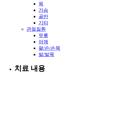
목
가슴
골반
기타
관절질환
무릎
어깨
팔/손/손목
발/발목
치료 내용