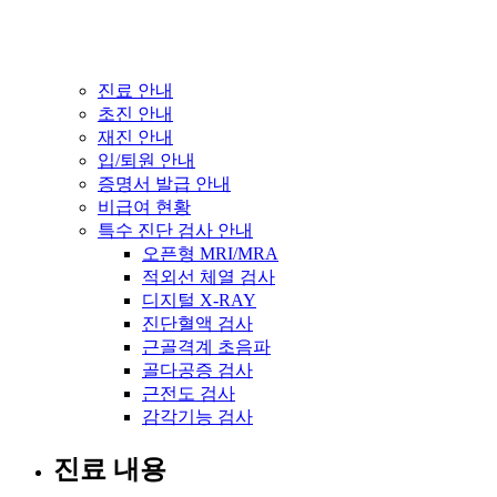
진료 안내
초진 안내
재진 안내
입/퇴원 안내
증명서 발급 안내
비급여 현황
특수 진단 검사 안내
오픈형 MRI/MRA
적외선 체열 검사
디지털 X-RAY
진단혈액 검사
근골격계 초음파
골다공증 검사
근전도 검사
감각기능 검사
진료 내용