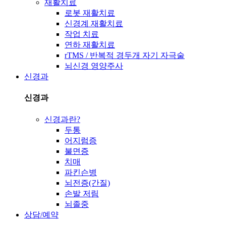
재활치료
로봇 재활치료
신경계 재활치료
작업 치료
연하 재활치료
rTMS / 반복적 경두개 자기 자극술
뇌신경 영양주사
신경과
신경과
신경과란?
두통
어지럼증
불면증
치매
파킨슨병
뇌전증(간질)
손발 저림
뇌졸중
상담/예약