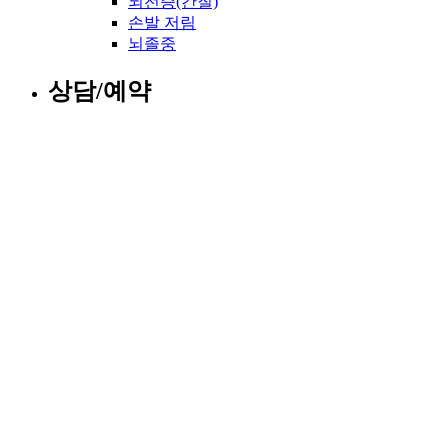
뇌전증(간질)
손발 저림
뇌졸중
상담/예약