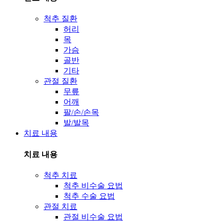
척추 질환
허리
목
가슴
골반
기타
관절 질환
무릎
어깨
팔/손/손목
발/발목
치료 내용
치료 내용
척추 치료
척추 비수술 요법
척추 수술 요법
관절 치료
관절 비수술 요법