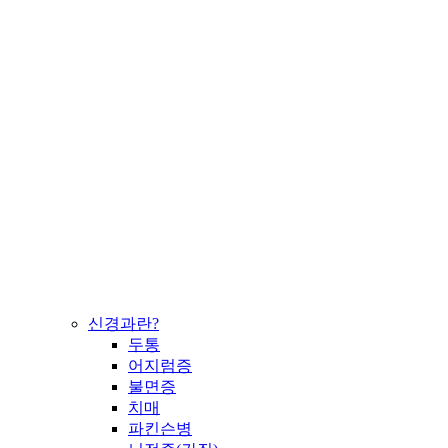
신경과란?
두통
어지럼증
불면증
치매
파킨슨병