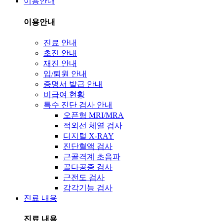
이용안내
이용안내
진료 안내
초진 안내
재진 안내
입/퇴원 안내
증명서 발급 안내
비급여 현황
특수 진단 검사 안내
오픈형 MRI/MRA
적외선 체열 검사
디지털 X-RAY
진단혈액 검사
근골격계 초음파
골다공증 검사
근전도 검사
감각기능 검사
진료 내용
진료 내용