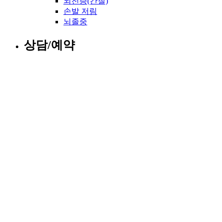
뇌전증(간질)
손발 저림
뇌졸중
상담/예약