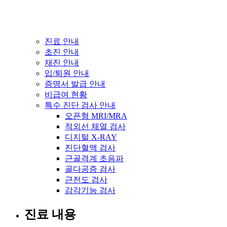
진료 안내
초진 안내
재진 안내
입/퇴원 안내
증명서 발급 안내
비급여 현황
특수 진단 검사 안내
오픈형 MRI/MRA
적외선 체열 검사
디지털 X-RAY
진단혈액 검사
근골격계 초음파
골다공증 검사
근전도 검사
감각기능 검사
진료 내용