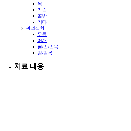
목
가슴
골반
기타
관절질환
무릎
어깨
팔/손/손목
발/발목
치료 내용