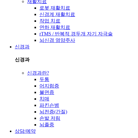
재활치료
로봇 재활치료
신경계 재활치료
작업 치료
연하 재활치료
rTMS / 반복적 경두개 자기 자극술
뇌신경 영양주사
신경과
신경과
신경과란?
두통
어지럼증
불면증
치매
파킨슨병
뇌전증(간질)
손발 저림
뇌졸중
상담/예약