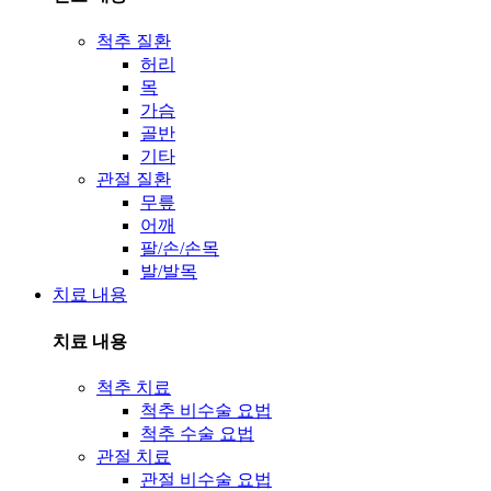
척추 질환
허리
목
가슴
골반
기타
관절 질환
무릎
어깨
팔/손/손목
발/발목
치료 내용
치료 내용
척추 치료
척추 비수술 요법
척추 수술 요법
관절 치료
관절 비수술 요법