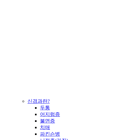
신경과란?
두통
어지럼증
불면증
치매
파킨슨병