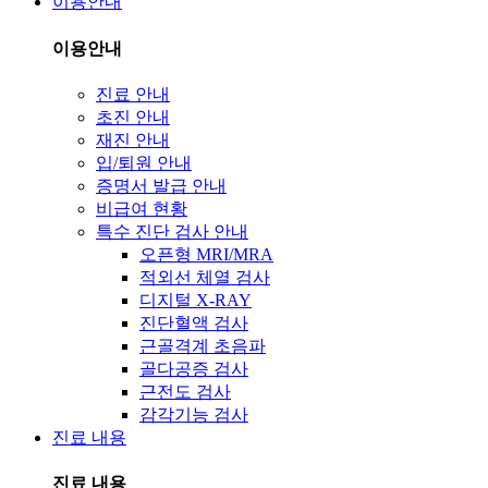
이용안내
이용안내
진료 안내
초진 안내
재진 안내
입/퇴원 안내
증명서 발급 안내
비급여 현황
특수 진단 검사 안내
오픈형 MRI/MRA
적외선 체열 검사
디지털 X-RAY
진단혈액 검사
근골격계 초음파
골다공증 검사
근전도 검사
감각기능 검사
진료 내용
진료 내용