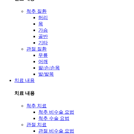
척추 질환
허리
목
가슴
골반
기타
관절 질환
무릎
어깨
팔/손/손목
발/발목
치료 내용
치료 내용
척추 치료
척추 비수술 요법
척추 수술 요법
관절 치료
관절 비수술 요법