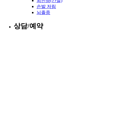
뇌전증(간질)
손발 저림
뇌졸중
상담/예약