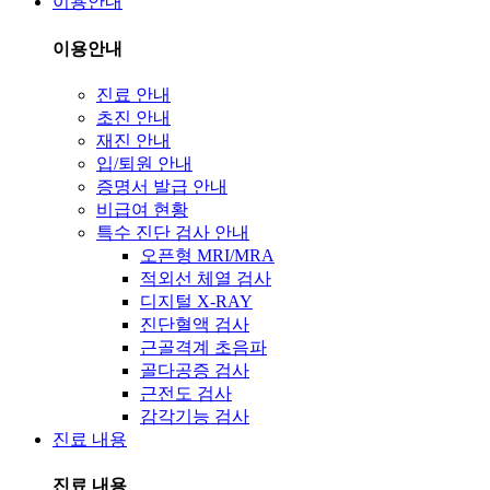
이용안내
이용안내
진료 안내
초진 안내
재진 안내
입/퇴원 안내
증명서 발급 안내
비급여 현황
특수 진단 검사 안내
오픈형 MRI/MRA
적외선 체열 검사
디지털 X-RAY
진단혈액 검사
근골격계 초음파
골다공증 검사
근전도 검사
감각기능 검사
진료 내용
진료 내용