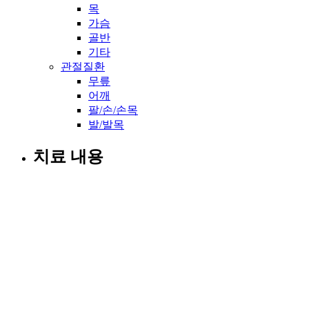
목
가슴
골반
기타
관절질환
무릎
어깨
팔/손/손목
발/발목
치료 내용