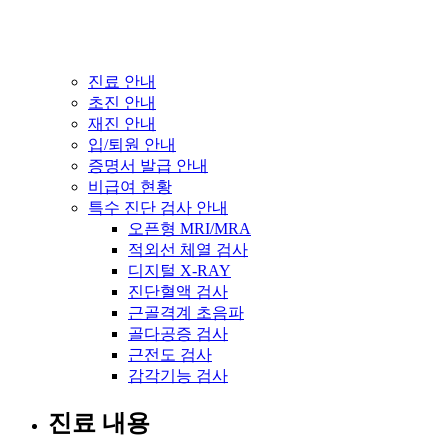
진료 안내
초진 안내
재진 안내
입/퇴원 안내
증명서 발급 안내
비급여 현황
특수 진단 검사 안내
오픈형 MRI/MRA
적외선 체열 검사
디지털 X-RAY
진단혈액 검사
근골격계 초음파
골다공증 검사
근전도 검사
감각기능 검사
진료 내용