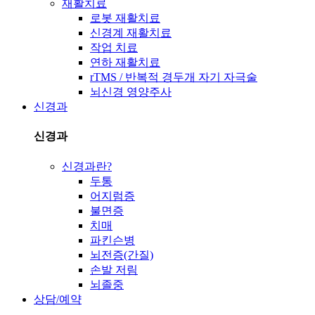
재활치료
로봇 재활치료
신경계 재활치료
작업 치료
연하 재활치료
rTMS / 반복적 경두개 자기 자극술
뇌신경 영양주사
신경과
신경과
신경과란?
두통
어지럼증
불면증
치매
파킨슨병
뇌전증(간질)
손발 저림
뇌졸중
상담/예약