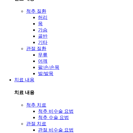
척추 질환
허리
목
가슴
골반
기타
관절 질환
무릎
어깨
팔/손/손목
발/발목
치료 내용
치료 내용
척추 치료
척추 비수술 요법
척추 수술 요법
관절 치료
관절 비수술 요법