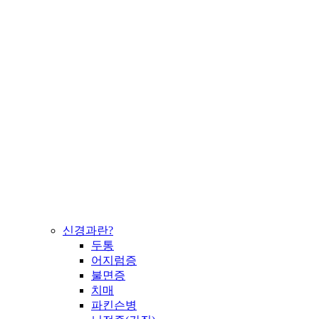
신경과란?
두통
어지럼증
불면증
치매
파킨슨병