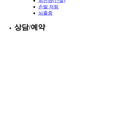
뇌전증(간질)
손발 저림
뇌졸중
상담/예약