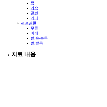
목
가슴
골반
기타
관절질환
무릎
어깨
팔/손/손목
발/발목
치료 내용