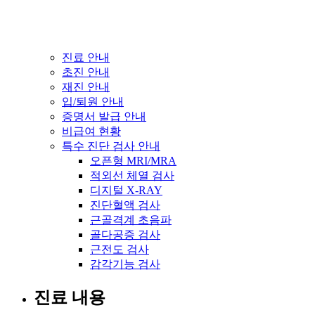
진료 안내
초진 안내
재진 안내
입/퇴원 안내
증명서 발급 안내
비급여 현황
특수 진단 검사 안내
오픈형 MRI/MRA
적외선 체열 검사
디지털 X-RAY
진단혈액 검사
근골격계 초음파
골다공증 검사
근전도 검사
감각기능 검사
진료 내용