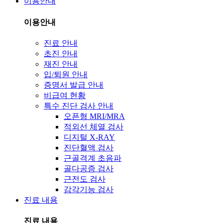
이용안내
이용안내
진료 안내
초진 안내
재진 안내
입/퇴원 안내
증명서 발급 안내
비급여 현황
특수 진단 검사 안내
오픈형 MRI/MRA
적외선 체열 검사
디지털 X-RAY
진단혈액 검사
근골격계 초음파
골다공증 검사
근전도 검사
감각기능 검사
진료 내용
진료 내용