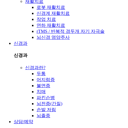
재활치료
로봇 재활치료
신경계 재활치료
작업 치료
연하 재활치료
rTMS / 반복적 경두개 자기 자극술
뇌신경 영양주사
신경과
신경과
신경과란?
두통
어지럼증
불면증
치매
파킨슨병
뇌전증(간질)
손발 저림
뇌졸중
상담/예약