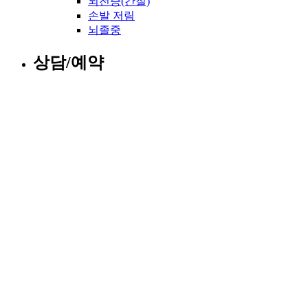
뇌전증(간질)
손발 저림
뇌졸중
상담/예약