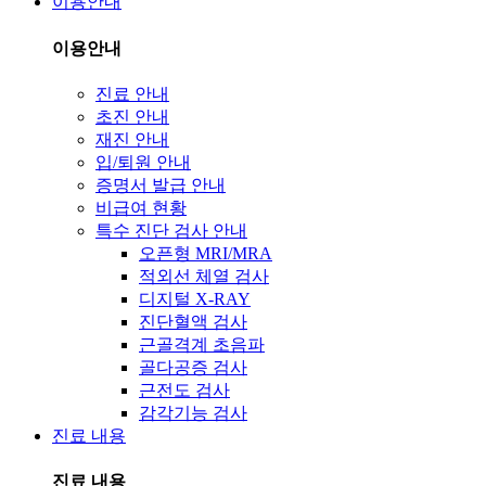
이용안내
이용안내
진료 안내
초진 안내
재진 안내
입/퇴원 안내
증명서 발급 안내
비급여 현황
특수 진단 검사 안내
오픈형 MRI/MRA
적외선 체열 검사
디지털 X-RAY
진단혈액 검사
근골격계 초음파
골다공증 검사
근전도 검사
감각기능 검사
진료 내용
진료 내용