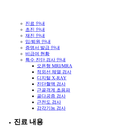
진료 안내
초진 안내
재진 안내
입/퇴원 안내
증명서 발급 안내
비급여 현황
특수 진단 검사 안내
오픈형 MRI/MRA
적외선 체열 검사
디지털 X-RAY
진단혈액 검사
근골격계 초음파
골다공증 검사
근전도 검사
감각기능 검사
진료 내용