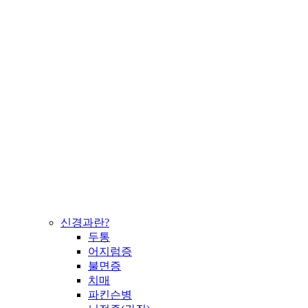
신경과란?
두통
어지럼증
불면증
치매
파킨슨병