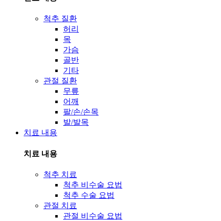
척추 질환
허리
목
가슴
골반
기타
관절 질환
무릎
어깨
팔/손/손목
발/발목
치료 내용
치료 내용
척추 치료
척추 비수술 요법
척추 수술 요법
관절 치료
관절 비수술 요법