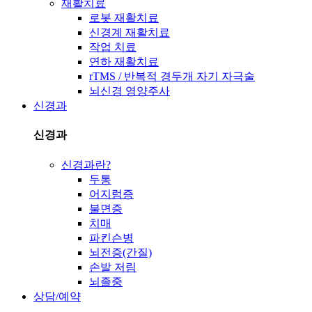
재활치료
로봇 재활치료
신경계 재활치료
작업 치료
연하 재활치료
rTMS / 반복적 경두개 자기 자극술
뇌신경 영양주사
신경과
신경과
신경과란?
두통
어지럼증
불면증
치매
파킨슨병
뇌전증(간질)
손발 저림
뇌졸중
상담/예약