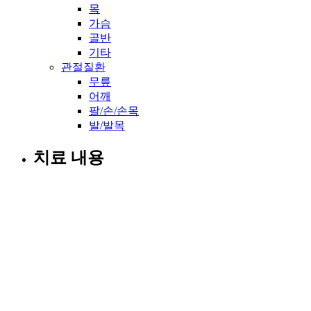
목
가슴
골반
기타
관절질환
무릎
어깨
팔/손/손목
발/발목
치료 내용