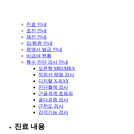
진료 안내
초진 안내
재진 안내
입/퇴원 안내
증명서 발급 안내
비급여 현황
특수 진단 검사 안내
오픈형 MRI/MRA
적외선 체열 검사
디지털 X-RAY
진단혈액 검사
근골격계 초음파
골다공증 검사
근전도 검사
감각기능 검사
진료 내용