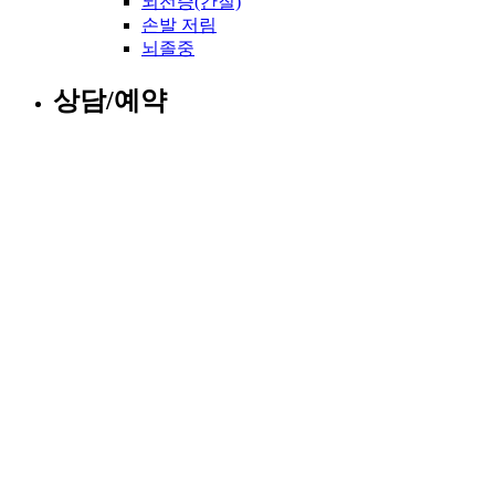
뇌전증(간질)
손발 저림
뇌졸중
상담/예약