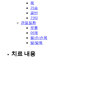
목
가슴
골반
기타
관절질환
무릎
어깨
팔/손/손목
발/발목
치료 내용