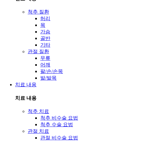
척추 질환
허리
목
가슴
골반
기타
관절 질환
무릎
어깨
팔/손/손목
발/발목
치료 내용
치료 내용
척추 치료
척추 비수술 요법
척추 수술 요법
관절 치료
관절 비수술 요법