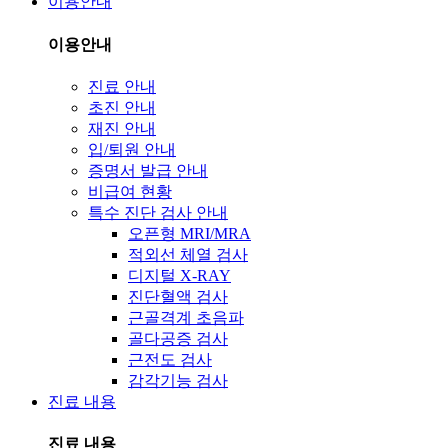
이용안내
이용안내
진료 안내
초진 안내
재진 안내
입/퇴원 안내
증명서 발급 안내
비급여 현황
특수 진단 검사 안내
오픈형 MRI/MRA
적외선 체열 검사
디지털 X-RAY
진단혈액 검사
근골격계 초음파
골다공증 검사
근전도 검사
감각기능 검사
진료 내용
진료 내용