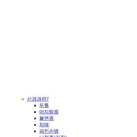
신경과란?
두통
어지럼증
불면증
치매
파킨슨병