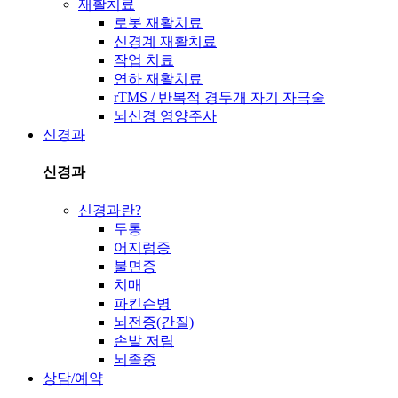
재활치료
로봇 재활치료
신경계 재활치료
작업 치료
연하 재활치료
rTMS / 반복적 경두개 자기 자극술
뇌신경 영양주사
신경과
신경과
신경과란?
두통
어지럼증
불면증
치매
파킨슨병
뇌전증(간질)
손발 저림
뇌졸중
상담/예약