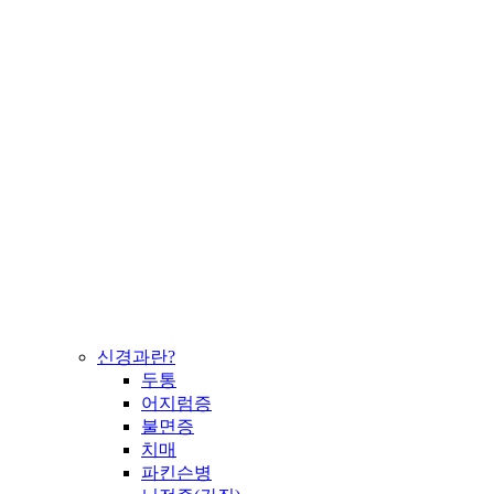
신경과란?
두통
어지럼증
불면증
치매
파킨슨병