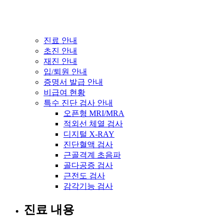
진료 안내
초진 안내
재진 안내
입/퇴원 안내
증명서 발급 안내
비급여 현황
특수 진단 검사 안내
오픈형 MRI/MRA
적외선 체열 검사
디지털 X-RAY
진단혈액 검사
근골격계 초음파
골다공증 검사
근전도 검사
감각기능 검사
진료 내용