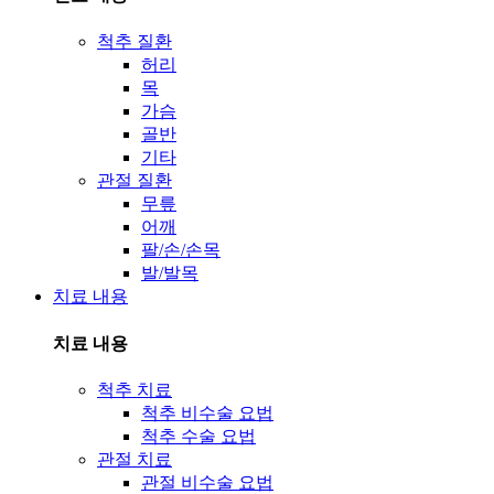
척추 질환
허리
목
가슴
골반
기타
관절 질환
무릎
어깨
팔/손/손목
발/발목
치료 내용
치료 내용
척추 치료
척추 비수술 요법
척추 수술 요법
관절 치료
관절 비수술 요법