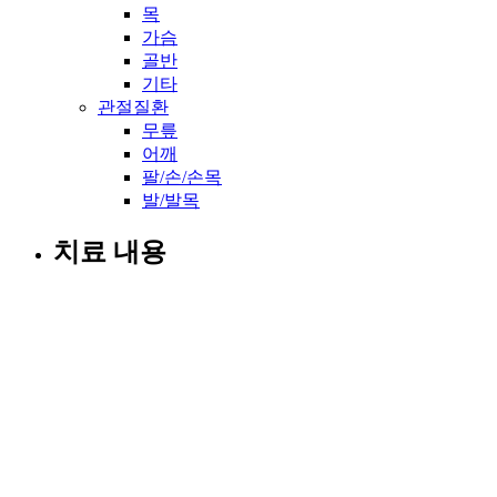
목
가슴
골반
기타
관절질환
무릎
어깨
팔/손/손목
발/발목
치료 내용