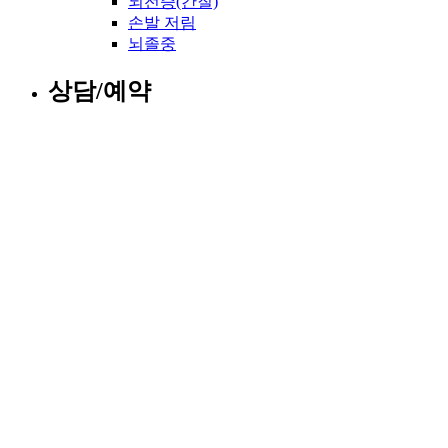
뇌전증(간질)
손발 저림
뇌졸중
상담/예약