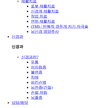
재활치료
로봇 재활치료
신경계 재활치료
작업 치료
연하 재활치료
rTMS / 반복적 경두개 자기 자극술
뇌신경 영양주사
신경과
신경과
신경과란?
두통
어지럼증
불면증
치매
파킨슨병
뇌전증(간질)
손발 저림
뇌졸중
상담/예약