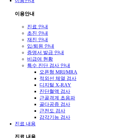
이용안내
이용안내
진료 안내
초진 안내
재진 안내
입/퇴원 안내
증명서 발급 안내
비급여 현황
특수 진단 검사 안내
오픈형 MRI/MRA
적외선 체열 검사
디지털 X-RAY
진단혈액 검사
근골격계 초음파
골다공증 검사
근전도 검사
감각기능 검사
진료 내용
진료 내용