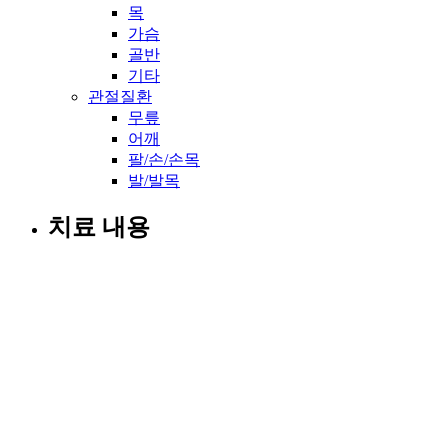
목
가슴
골반
기타
관절질환
무릎
어깨
팔/손/손목
발/발목
치료 내용