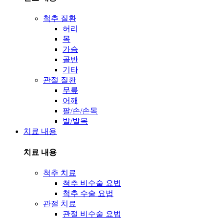
척추 질환
허리
목
가슴
골반
기타
관절 질환
무릎
어깨
팔/손/손목
발/발목
치료 내용
치료 내용
척추 치료
척추 비수술 요법
척추 수술 요법
관절 치료
관절 비수술 요법