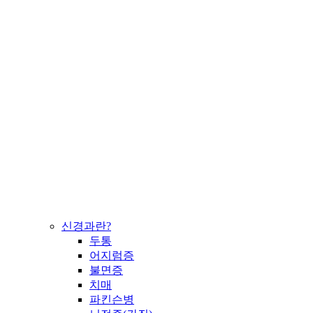
신경과란?
두통
어지럼증
불면증
치매
파킨슨병