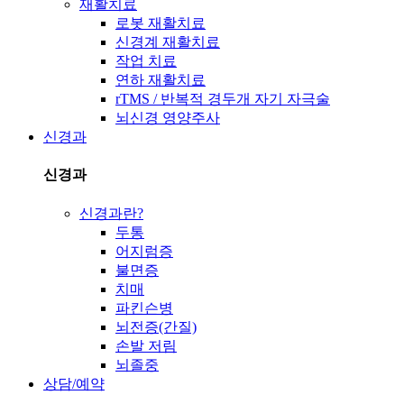
재활치료
로봇 재활치료
신경계 재활치료
작업 치료
연하 재활치료
rTMS / 반복적 경두개 자기 자극술
뇌신경 영양주사
신경과
신경과
신경과란?
두통
어지럼증
불면증
치매
파킨슨병
뇌전증(간질)
손발 저림
뇌졸중
상담/예약