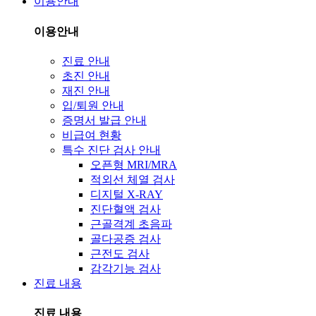
이용안내
이용안내
진료 안내
초진 안내
재진 안내
입/퇴원 안내
증명서 발급 안내
비급여 현황
특수 진단 검사 안내
오픈형 MRI/MRA
적외선 체열 검사
디지털 X-RAY
진단혈액 검사
근골격계 초음파
골다공증 검사
근전도 검사
감각기능 검사
진료 내용
진료 내용