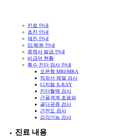
진료 안내
초진 안내
재진 안내
입/퇴원 안내
증명서 발급 안내
비급여 현황
특수 진단 검사 안내
오픈형 MRI/MRA
적외선 체열 검사
디지털 X-RAY
진단혈액 검사
근골격계 초음파
골다공증 검사
근전도 검사
감각기능 검사
진료 내용