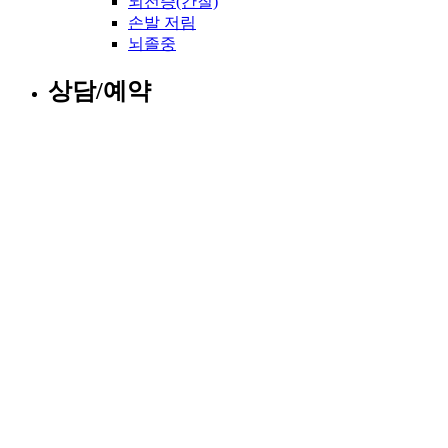
뇌전증(간질)
손발 저림
뇌졸중
상담/예약