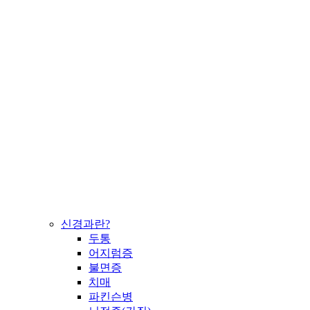
신경과란?
두통
어지럼증
불면증
치매
파킨슨병