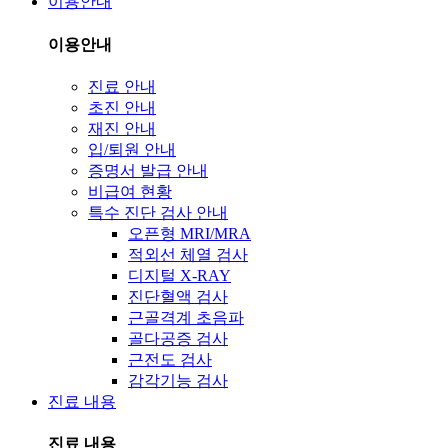
이용안내
이용안내
진료 안내
초진 안내
재진 안내
입/퇴원 안내
증명서 발급 안내
비급여 현황
특수 진단 검사 안내
오픈형 MRI/MRA
적외선 체열 검사
디지털 X-RAY
진단혈액 검사
근골격계 초음파
골다공증 검사
근전도 검사
감각기능 검사
진료 내용
진료 내용