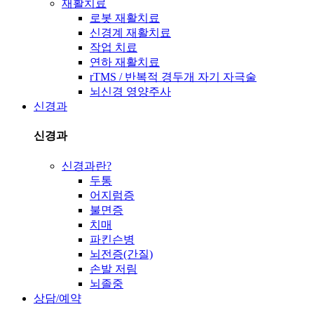
재활치료
로봇 재활치료
신경계 재활치료
작업 치료
연하 재활치료
rTMS / 반복적 경두개 자기 자극술
뇌신경 영양주사
신경과
신경과
신경과란?
두통
어지럼증
불면증
치매
파킨슨병
뇌전증(간질)
손발 저림
뇌졸중
상담/예약