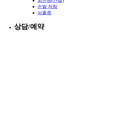
뇌전증(간질)
손발 저림
뇌졸중
상담/예약