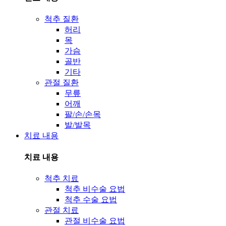
척추 질환
허리
목
가슴
골반
기타
관절 질환
무릎
어깨
팔/손/손목
발/발목
치료 내용
치료 내용
척추 치료
척추 비수술 요법
척추 수술 요법
관절 치료
관절 비수술 요법