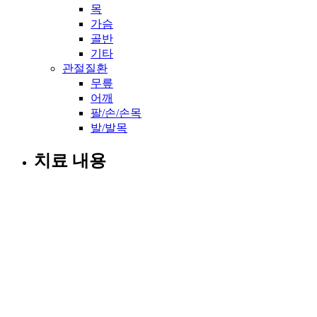
목
가슴
골반
기타
관절질환
무릎
어깨
팔/손/손목
발/발목
치료 내용