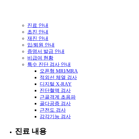
진료 안내
초진 안내
재진 안내
입/퇴원 안내
증명서 발급 안내
비급여 현황
특수 진단 검사 안내
오픈형 MRI/MRA
적외선 체열 검사
디지털 X-RAY
진단혈액 검사
근골격계 초음파
골다공증 검사
근전도 검사
감각기능 검사
진료 내용