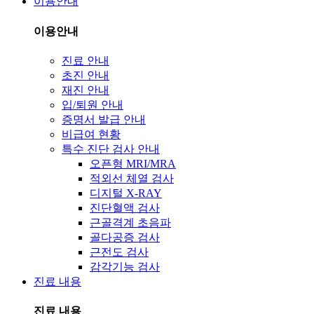
이용안내
이용안내
진료 안내
초진 안내
재진 안내
입/퇴원 안내
증명서 발급 안내
비급여 현황
특수 진단 검사 안내
오픈형 MRI/MRA
적외선 체열 검사
디지털 X-RAY
진단혈액 검사
근골격계 초음파
골다공증 검사
근전도 검사
감각기능 검사
진료 내용
진료 내용