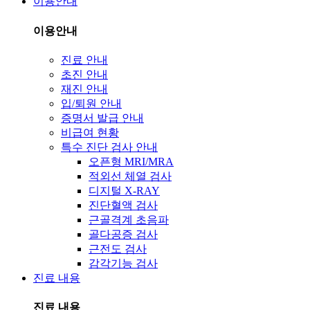
이용안내
이용안내
진료 안내
초진 안내
재진 안내
입/퇴원 안내
증명서 발급 안내
비급여 현황
특수 진단 검사 안내
오픈형 MRI/MRA
적외선 체열 검사
디지털 X-RAY
진단혈액 검사
근골격계 초음파
골다공증 검사
근전도 검사
감각기능 검사
진료 내용
진료 내용