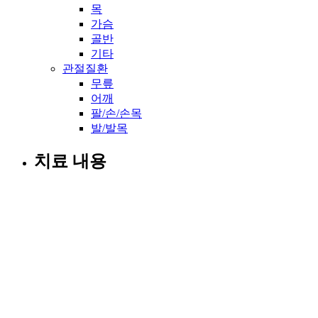
목
가슴
골반
기타
관절질환
무릎
어깨
팔/손/손목
발/발목
치료 내용