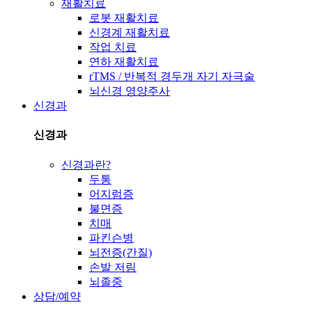
재활치료
로봇 재활치료
신경계 재활치료
작업 치료
연하 재활치료
rTMS / 반복적 경두개 자기 자극술
뇌신경 영양주사
신경과
신경과
신경과란?
두통
어지럼증
불면증
치매
파킨슨병
뇌전증(간질)
손발 저림
뇌졸중
상담/예약