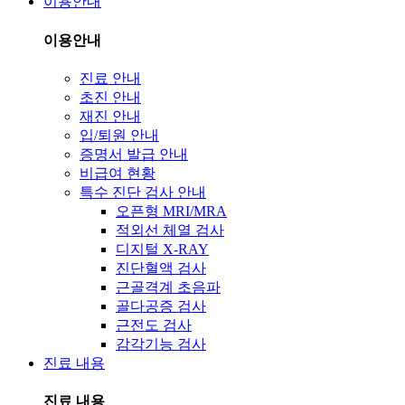
이용안내
이용안내
진료 안내
초진 안내
재진 안내
입/퇴원 안내
증명서 발급 안내
비급여 현황
특수 진단 검사 안내
오픈형 MRI/MRA
적외선 체열 검사
디지털 X-RAY
진단혈액 검사
근골격계 초음파
골다공증 검사
근전도 검사
감각기능 검사
진료 내용
진료 내용