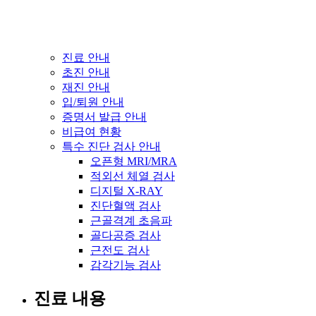
진료 안내
초진 안내
재진 안내
입/퇴원 안내
증명서 발급 안내
비급여 현황
특수 진단 검사 안내
오픈형 MRI/MRA
적외선 체열 검사
디지털 X-RAY
진단혈액 검사
근골격계 초음파
골다공증 검사
근전도 검사
감각기능 검사
진료 내용