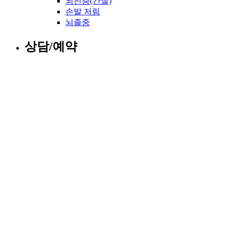
뇌전증(간질)
손발 저림
뇌졸중
상담/예약