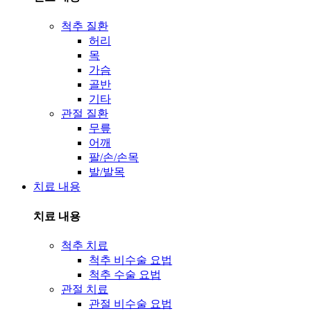
척추 질환
허리
목
가슴
골반
기타
관절 질환
무릎
어깨
팔/손/손목
발/발목
치료 내용
치료 내용
척추 치료
척추 비수술 요법
척추 수술 요법
관절 치료
관절 비수술 요법