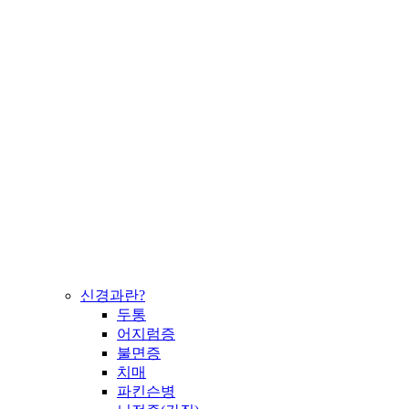
신경과란?
두통
어지럼증
불면증
치매
파킨슨병