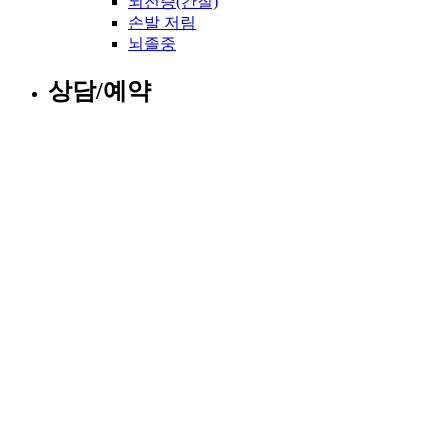
뇌전증(간질)
손발 저림
뇌졸중
상담/예약