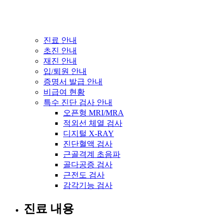
진료 안내
초진 안내
재진 안내
입/퇴원 안내
증명서 발급 안내
비급여 현황
특수 진단 검사 안내
오픈형 MRI/MRA
적외선 체열 검사
디지털 X-RAY
진단혈액 검사
근골격계 초음파
골다공증 검사
근전도 검사
감각기능 검사
진료 내용