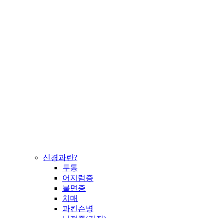
신경과란?
두통
어지럼증
불면증
치매
파킨슨병