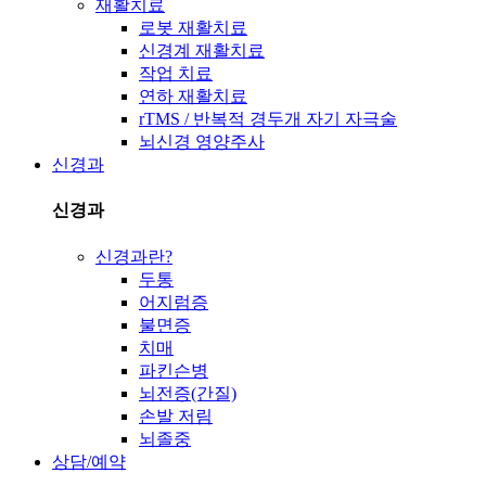
재활치료
로봇 재활치료
신경계 재활치료
작업 치료
연하 재활치료
rTMS / 반복적 경두개 자기 자극술
뇌신경 영양주사
신경과
신경과
신경과란?
두통
어지럼증
불면증
치매
파킨슨병
뇌전증(간질)
손발 저림
뇌졸중
상담/예약