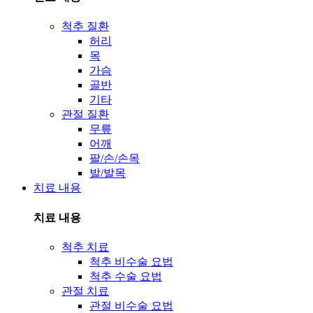
척추 질환
허리
목
가슴
골반
기타
관절 질환
무릎
어깨
팔/손/손목
발/발목
치료 내용
치료 내용
척추 치료
척추 비수술 요법
척추 수술 요법
관절 치료
관절 비수술 요법