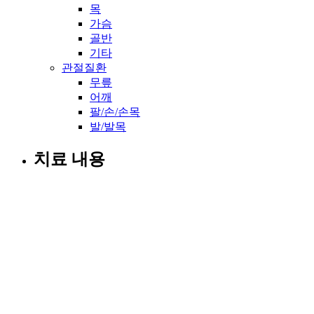
목
가슴
골반
기타
관절질환
무릎
어깨
팔/손/손목
발/발목
치료 내용