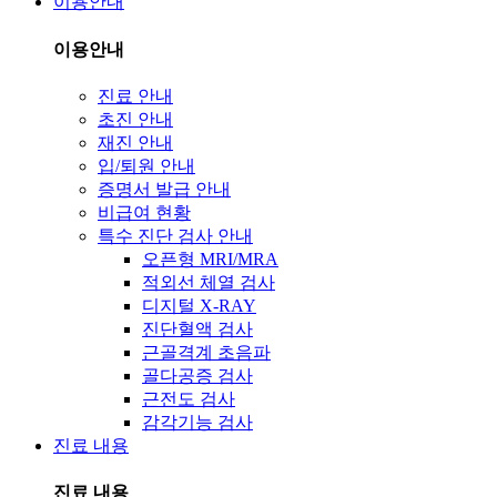
이용안내
이용안내
진료 안내
초진 안내
재진 안내
입/퇴원 안내
증명서 발급 안내
비급여 현황
특수 진단 검사 안내
오픈형 MRI/MRA
적외선 체열 검사
디지털 X-RAY
진단혈액 검사
근골격계 초음파
골다공증 검사
근전도 검사
감각기능 검사
진료 내용
진료 내용