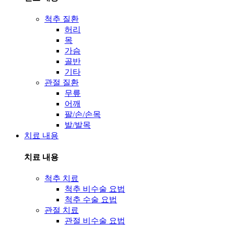
척추 질환
허리
목
가슴
골반
기타
관절 질환
무릎
어깨
팔/손/손목
발/발목
치료 내용
치료 내용
척추 치료
척추 비수술 요법
척추 수술 요법
관절 치료
관절 비수술 요법