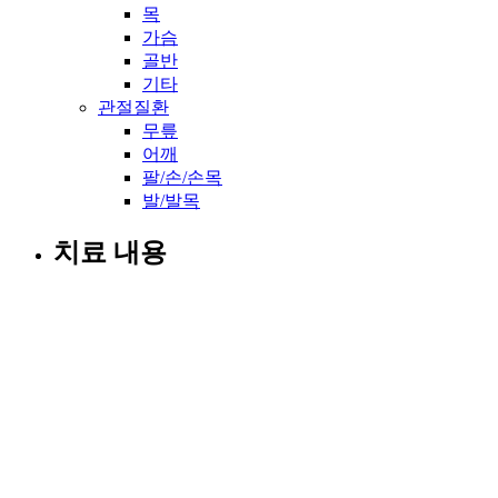
목
가슴
골반
기타
관절질환
무릎
어깨
팔/손/손목
발/발목
치료 내용