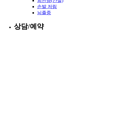
뇌전증(간질)
손발 저림
뇌졸중
상담/예약