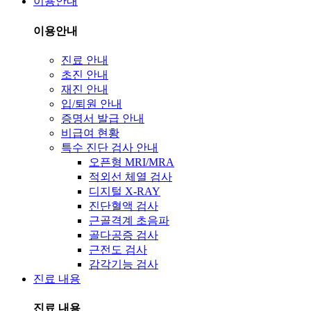
이용안내
이용안내
진료 안내
초진 안내
재진 안내
입/퇴원 안내
증명서 발급 안내
비급여 현황
특수 진단 검사 안내
오픈형 MRI/MRA
적외선 체열 검사
디지털 X-RAY
진단혈액 검사
근골격계 초음파
골다공증 검사
근전도 검사
감각기능 검사
진료 내용
진료 내용