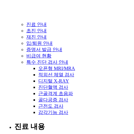
진료 안내
초진 안내
재진 안내
입/퇴원 안내
증명서 발급 안내
비급여 현황
특수 진단 검사 안내
오픈형 MRI/MRA
적외선 체열 검사
디지털 X-RAY
진단혈액 검사
근골격계 초음파
골다공증 검사
근전도 검사
감각기능 검사
진료 내용