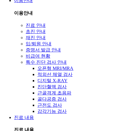
이용안내
이용안내
진료 안내
초진 안내
재진 안내
입/퇴원 안내
증명서 발급 안내
비급여 현황
특수 진단 검사 안내
오픈형 MRI/MRA
적외선 체열 검사
디지털 X-RAY
진단혈액 검사
근골격계 초음파
골다공증 검사
근전도 검사
감각기능 검사
진료 내용
진료 내용