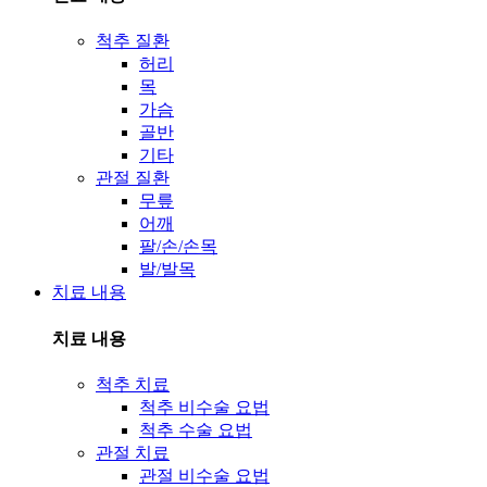
척추 질환
허리
목
가슴
골반
기타
관절 질환
무릎
어깨
팔/손/손목
발/발목
치료 내용
치료 내용
척추 치료
척추 비수술 요법
척추 수술 요법
관절 치료
관절 비수술 요법