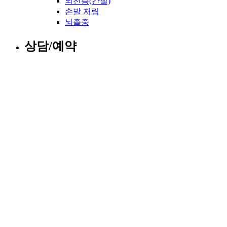
뇌전증(간질)
손발 저림
뇌졸중
상담/예약