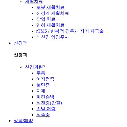
재활치료
로봇 재활치료
신경계 재활치료
작업 치료
연하 재활치료
rTMS / 반복적 경두개 자기 자극술
뇌신경 영양주사
신경과
신경과
신경과란?
두통
어지럼증
불면증
치매
파킨슨병
뇌전증(간질)
손발 저림
뇌졸중
상담/예약