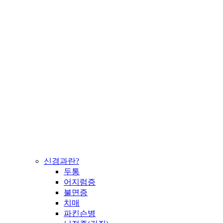
신경과란?
두통
어지럼증
불면증
치매
파킨슨병