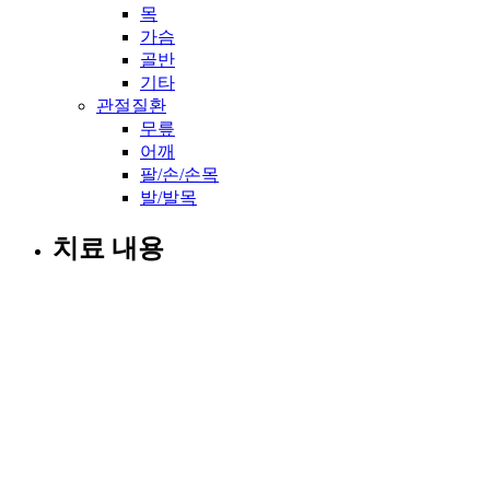
목
가슴
골반
기타
관절질환
무릎
어깨
팔/손/손목
발/발목
치료 내용