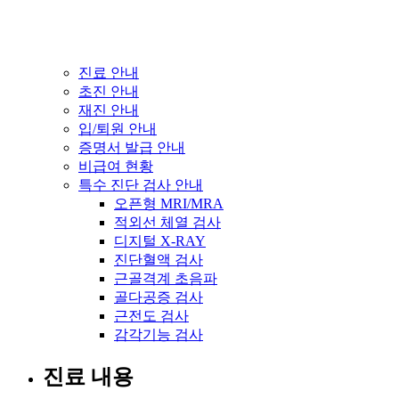
진료 안내
초진 안내
재진 안내
입/퇴원 안내
증명서 발급 안내
비급여 현황
특수 진단 검사 안내
오픈형 MRI/MRA
적외선 체열 검사
디지털 X-RAY
진단혈액 검사
근골격계 초음파
골다공증 검사
근전도 검사
감각기능 검사
진료 내용