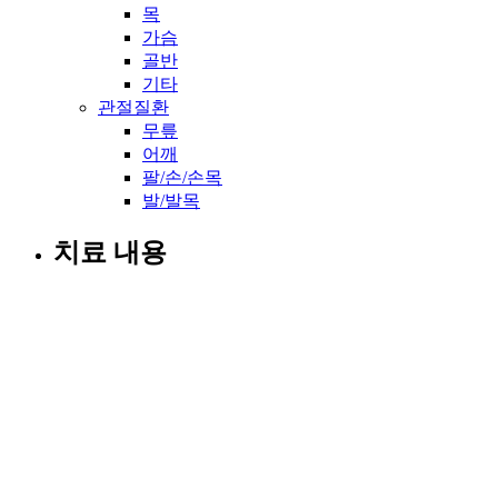
목
가슴
골반
기타
관절질환
무릎
어깨
팔/손/손목
발/발목
치료 내용