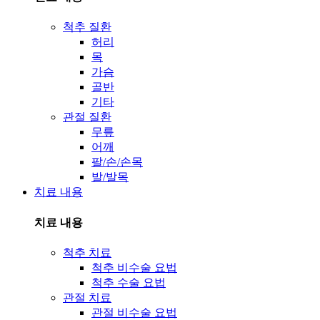
척추 질환
허리
목
가슴
골반
기타
관절 질환
무릎
어깨
팔/손/손목
발/발목
치료 내용
치료 내용
척추 치료
척추 비수술 요법
척추 수술 요법
관절 치료
관절 비수술 요법