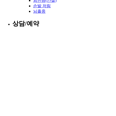
뇌전증(간질)
손발 저림
뇌졸중
상담/예약