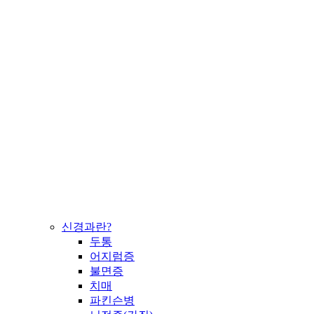
신경과란?
두통
어지럼증
불면증
치매
파킨슨병