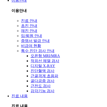
이용안내
이용안내
진료 안내
초진 안내
재진 안내
입/퇴원 안내
증명서 발급 안내
비급여 현황
특수 진단 검사 안내
오픈형 MRI/MRA
적외선 체열 검사
디지털 X-RAY
진단혈액 검사
근골격계 초음파
골다공증 검사
근전도 검사
감각기능 검사
진료 내용
진료 내용