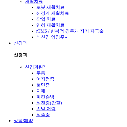
재활치료
로봇 재활치료
신경계 재활치료
작업 치료
연하 재활치료
rTMS / 반복적 경두개 자기 자극술
뇌신경 영양주사
신경과
신경과
신경과란?
두통
어지럼증
불면증
치매
파킨슨병
뇌전증(간질)
손발 저림
뇌졸중
상담/예약