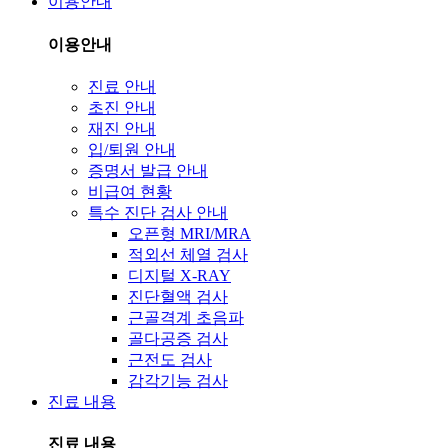
이용안내
이용안내
진료 안내
초진 안내
재진 안내
입/퇴원 안내
증명서 발급 안내
비급여 현황
특수 진단 검사 안내
오픈형 MRI/MRA
적외선 체열 검사
디지털 X-RAY
진단혈액 검사
근골격계 초음파
골다공증 검사
근전도 검사
감각기능 검사
진료 내용
진료 내용