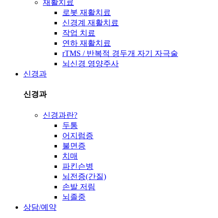
재활치료
로봇 재활치료
신경계 재활치료
작업 치료
연하 재활치료
rTMS / 반복적 경두개 자기 자극술
뇌신경 영양주사
신경과
신경과
신경과란?
두통
어지럼증
불면증
치매
파킨슨병
뇌전증(간질)
손발 저림
뇌졸중
상담/예약