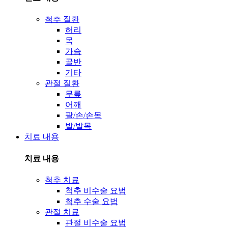
척추 질환
허리
목
가슴
골반
기타
관절 질환
무릎
어깨
팔/손/손목
발/발목
치료 내용
치료 내용
척추 치료
척추 비수술 요법
척추 수술 요법
관절 치료
관절 비수술 요법