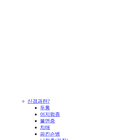
신경과란?
두통
어지럼증
불면증
치매
파킨슨병