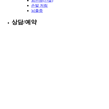
뇌전증(간질)
손발 저림
뇌졸중
상담/예약