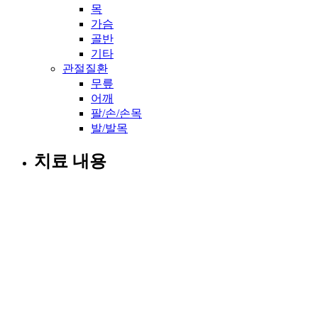
목
가슴
골반
기타
관절질환
무릎
어깨
팔/손/손목
발/발목
치료 내용