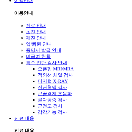
이용안내
이용안내
진료 안내
초진 안내
재진 안내
입/퇴원 안내
증명서 발급 안내
비급여 현황
특수 진단 검사 안내
오픈형 MRI/MRA
적외선 체열 검사
디지털 X-RAY
진단혈액 검사
근골격계 초음파
골다공증 검사
근전도 검사
감각기능 검사
진료 내용
진료 내용