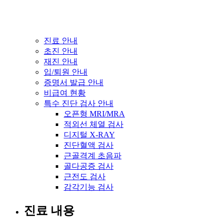
진료 안내
초진 안내
재진 안내
입/퇴원 안내
증명서 발급 안내
비급여 현황
특수 진단 검사 안내
오픈형 MRI/MRA
적외선 체열 검사
디지털 X-RAY
진단혈액 검사
근골격계 초음파
골다공증 검사
근전도 검사
감각기능 검사
진료 내용