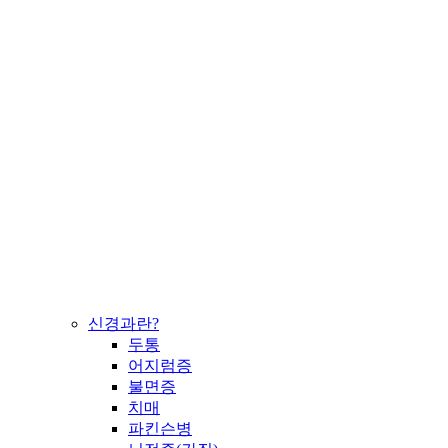
신경과란?
두통
어지럼증
불면증
치매
파킨슨병