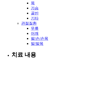
목
가슴
골반
기타
관절질환
무릎
어깨
팔/손/손목
발/발목
치료 내용