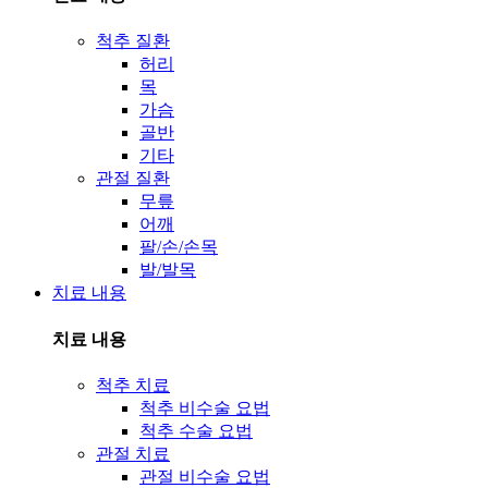
척추 질환
허리
목
가슴
골반
기타
관절 질환
무릎
어깨
팔/손/손목
발/발목
치료 내용
치료 내용
척추 치료
척추 비수술 요법
척추 수술 요법
관절 치료
관절 비수술 요법