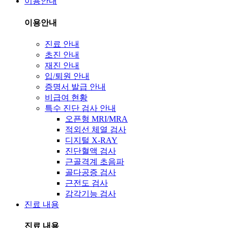
이용안내
이용안내
진료 안내
초진 안내
재진 안내
입/퇴원 안내
증명서 발급 안내
비급여 현황
특수 진단 검사 안내
오픈형 MRI/MRA
적외선 체열 검사
디지털 X-RAY
진단혈액 검사
근골격계 초음파
골다공증 검사
근전도 검사
감각기능 검사
진료 내용
진료 내용