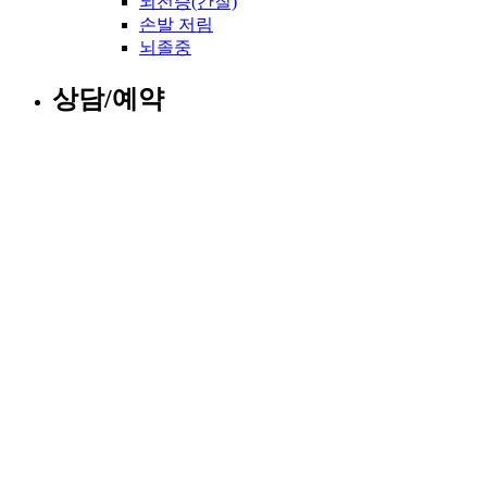
뇌전증(간질)
손발 저림
뇌졸중
상담/예약