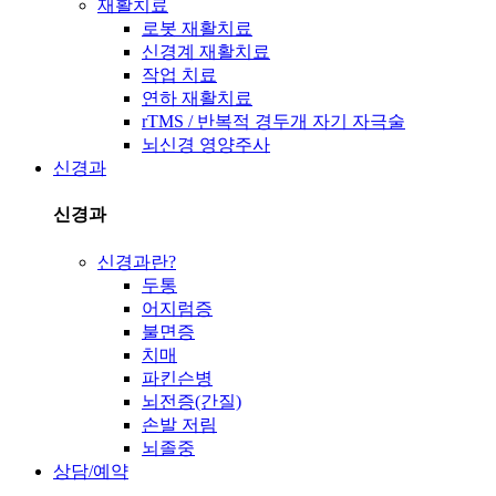
재활치료
로봇 재활치료
신경계 재활치료
작업 치료
연하 재활치료
rTMS / 반복적 경두개 자기 자극술
뇌신경 영양주사
신경과
신경과
신경과란?
두통
어지럼증
불면증
치매
파킨슨병
뇌전증(간질)
손발 저림
뇌졸중
상담/예약