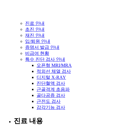
진료 안내
초진 안내
재진 안내
입/퇴원 안내
증명서 발급 안내
비급여 현황
특수 진단 검사 안내
오픈형 MRI/MRA
적외선 체열 검사
디지털 X-RAY
진단혈액 검사
근골격계 초음파
골다공증 검사
근전도 검사
감각기능 검사
진료 내용