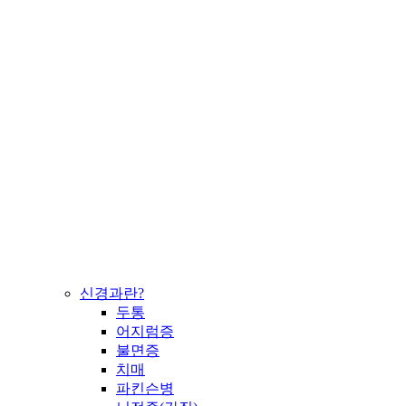
신경과란?
두통
어지럼증
불면증
치매
파킨슨병