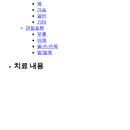
목
가슴
골반
기타
관절질환
무릎
어깨
팔/손/손목
발/발목
치료 내용