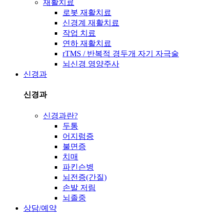
재활치료
로봇 재활치료
신경계 재활치료
작업 치료
연하 재활치료
rTMS / 반복적 경두개 자기 자극술
뇌신경 영양주사
신경과
신경과
신경과란?
두통
어지럼증
불면증
치매
파킨슨병
뇌전증(간질)
손발 저림
뇌졸중
상담/예약