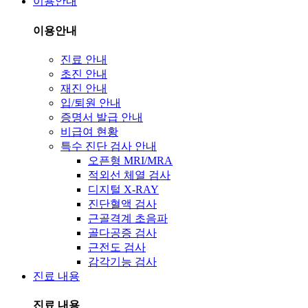
이용안내
이용안내
진료 안내
초진 안내
재진 안내
입/퇴원 안내
증명서 발급 안내
비급여 현황
특수 진단 검사 안내
오픈형 MRI/MRA
적외선 체열 검사
디지털 X-RAY
진단혈액 검사
근골격계 초음파
골다공증 검사
근전도 검사
감각기능 검사
진료 내용
진료 내용