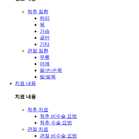
척추 질환
허리
목
가슴
골반
기타
관절 질환
무릎
어깨
팔/손/손목
발/발목
치료 내용
치료 내용
척추 치료
척추 비수술 요법
척추 수술 요법
관절 치료
관절 비수술 요법