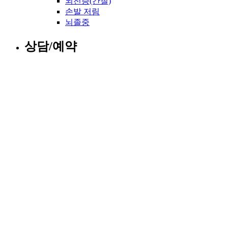
뇌전증(간질)
손발 저림
뇌졸중
상담/예약