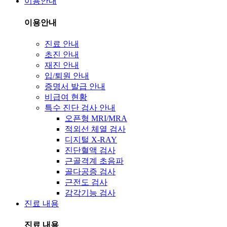
이용안내
이용안내
진료 안내
초진 안내
재진 안내
입/퇴원 안내
증명서 발급 안내
비급여 현황
특수 진단 검사 안내
오픈형 MRI/MRA
적외선 체열 검사
디지털 X-RAY
진단혈액 검사
근골격계 초음파
골다공증 검사
근전도 검사
감각기능 검사
진료 내용
진료 내용