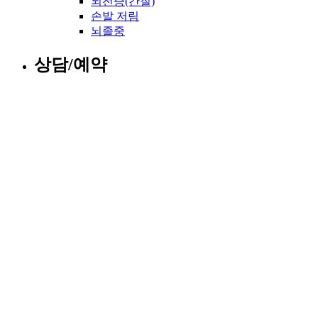
뇌전증(간질)
손발 저림
뇌졸중
상담/예약