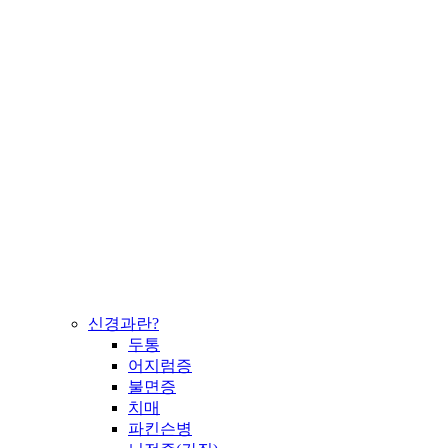
신경과란?
두통
어지럼증
불면증
치매
파킨슨병