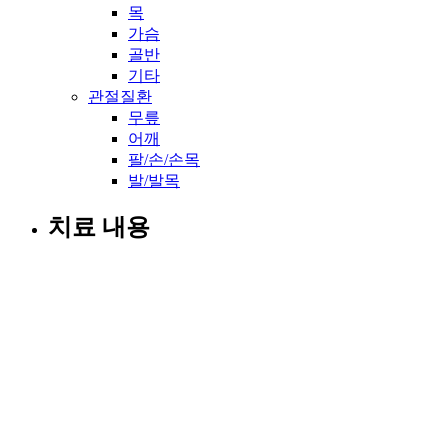
목
가슴
골반
기타
관절질환
무릎
어깨
팔/손/손목
발/발목
치료 내용