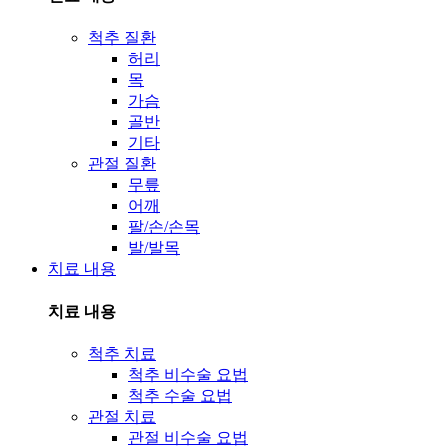
척추 질환
허리
목
가슴
골반
기타
관절 질환
무릎
어깨
팔/손/손목
발/발목
치료 내용
치료 내용
척추 치료
척추 비수술 요법
척추 수술 요법
관절 치료
관절 비수술 요법