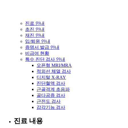
진료 안내
초진 안내
재진 안내
입/퇴원 안내
증명서 발급 안내
비급여 현황
특수 진단 검사 안내
오픈형 MRI/MRA
적외선 체열 검사
디지털 X-RAY
진단혈액 검사
근골격계 초음파
골다공증 검사
근전도 검사
감각기능 검사
진료 내용