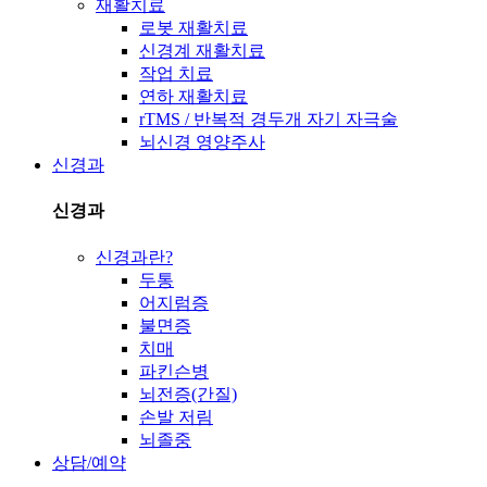
재활치료
로봇 재활치료
신경계 재활치료
작업 치료
연하 재활치료
rTMS / 반복적 경두개 자기 자극술
뇌신경 영양주사
신경과
신경과
신경과란?
두통
어지럼증
불면증
치매
파킨슨병
뇌전증(간질)
손발 저림
뇌졸중
상담/예약