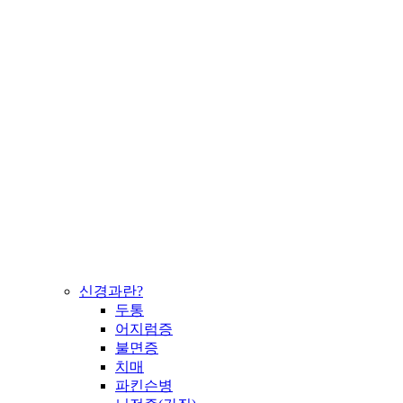
신경과란?
두통
어지럼증
불면증
치매
파킨슨병