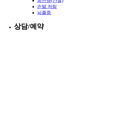
뇌전증(간질)
손발 저림
뇌졸중
상담/예약