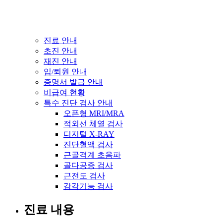
진료 안내
초진 안내
재진 안내
입/퇴원 안내
증명서 발급 안내
비급여 현황
특수 진단 검사 안내
오픈형 MRI/MRA
적외선 체열 검사
디지털 X-RAY
진단혈액 검사
근골격계 초음파
골다공증 검사
근전도 검사
감각기능 검사
진료 내용