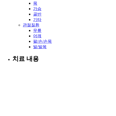
목
가슴
골반
기타
관절질환
무릎
어깨
팔/손/손목
발/발목
치료 내용