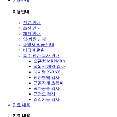
이용안내
이용안내
진료 안내
초진 안내
재진 안내
입/퇴원 안내
증명서 발급 안내
비급여 현황
특수 진단 검사 안내
오픈형 MRI/MRA
적외선 체열 검사
디지털 X-RAY
진단혈액 검사
근골격계 초음파
골다공증 검사
근전도 검사
감각기능 검사
진료 내용
진료 내용