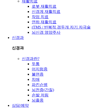
재활치료
로봇 재활치료
신경계 재활치료
작업 치료
연하 재활치료
rTMS / 반복적 경두개 자기 자극술
뇌신경 영양주사
신경과
신경과
신경과란?
두통
어지럼증
불면증
치매
파킨슨병
뇌전증(간질)
손발 저림
뇌졸중
상담/예약