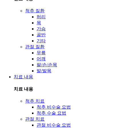
척추 질환
허리
목
가슴
골반
기타
관절 질환
무릎
어깨
팔/손/손목
발/발목
치료 내용
치료 내용
척추 치료
척추 비수술 요법
척추 수술 요법
관절 치료
관절 비수술 요법