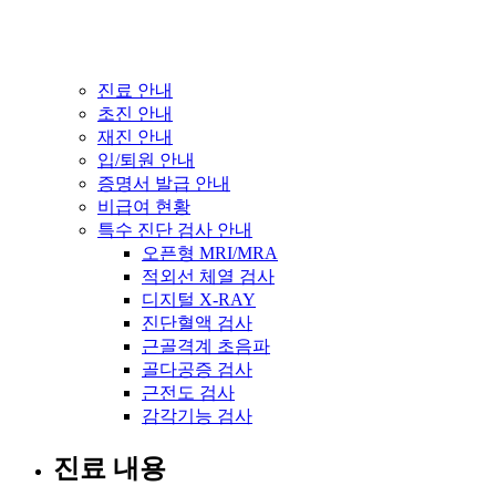
진료 안내
초진 안내
재진 안내
입/퇴원 안내
증명서 발급 안내
비급여 현황
특수 진단 검사 안내
오픈형 MRI/MRA
적외선 체열 검사
디지털 X-RAY
진단혈액 검사
근골격계 초음파
골다공증 검사
근전도 검사
감각기능 검사
진료 내용