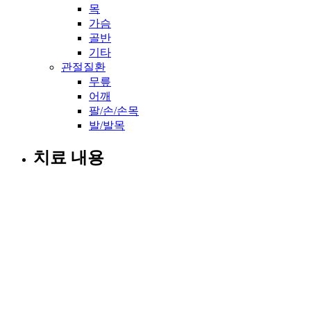
목
가슴
골반
기타
관절질환
무릎
어깨
팔/손/손목
발/발목
치료 내용