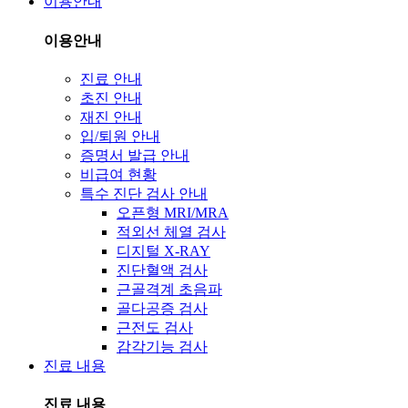
이용안내
이용안내
진료 안내
초진 안내
재진 안내
입/퇴원 안내
증명서 발급 안내
비급여 현황
특수 진단 검사 안내
오픈형 MRI/MRA
적외선 체열 검사
디지털 X-RAY
진단혈액 검사
근골격계 초음파
골다공증 검사
근전도 검사
감각기능 검사
진료 내용
진료 내용