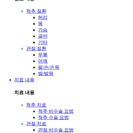
척추 질환
허리
목
가슴
골반
기타
관절 질환
무릎
어깨
팔/손/손목
발/발목
치료 내용
치료 내용
척추 치료
척추 비수술 요법
척추 수술 요법
관절 치료
관절 비수술 요법