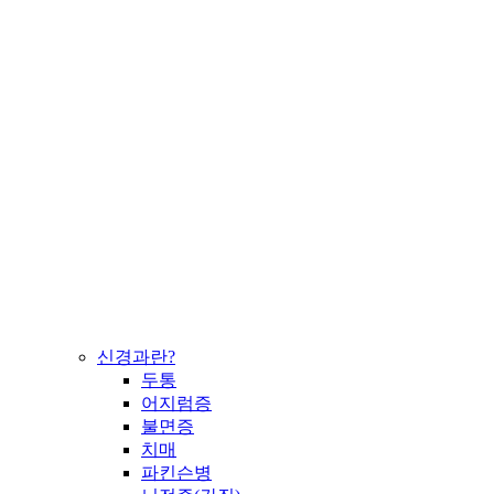
신경과란?
두통
어지럼증
불면증
치매
파킨슨병