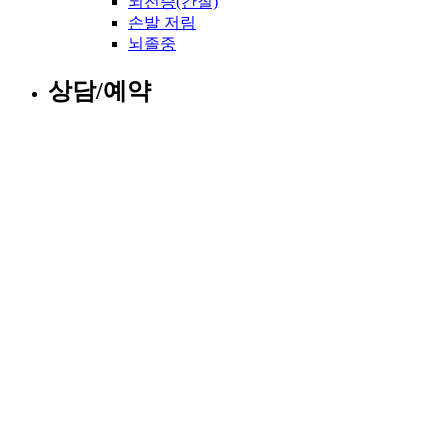
뇌전증(간질)
손발 저림
뇌졸중
상담/예약