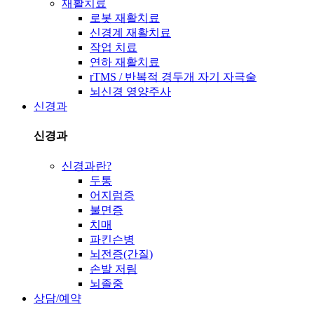
재활치료
로봇 재활치료
신경계 재활치료
작업 치료
연하 재활치료
rTMS / 반복적 경두개 자기 자극술
뇌신경 영양주사
신경과
신경과
신경과란?
두통
어지럼증
불면증
치매
파킨슨병
뇌전증(간질)
손발 저림
뇌졸중
상담/예약