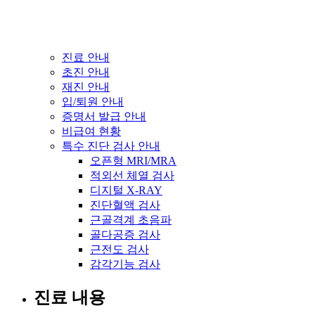
진료 안내
초진 안내
재진 안내
입/퇴원 안내
증명서 발급 안내
비급여 현황
특수 진단 검사 안내
오픈형 MRI/MRA
적외선 체열 검사
디지털 X-RAY
진단혈액 검사
근골격계 초음파
골다공증 검사
근전도 검사
감각기능 검사
진료 내용