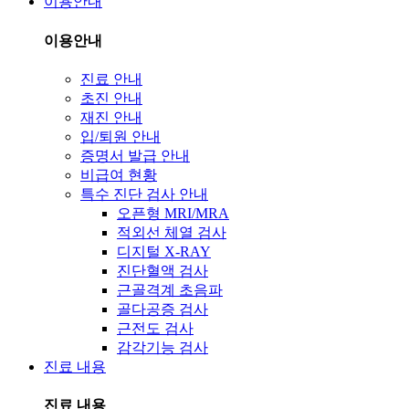
이용안내
이용안내
진료 안내
초진 안내
재진 안내
입/퇴원 안내
증명서 발급 안내
비급여 현황
특수 진단 검사 안내
오픈형 MRI/MRA
적외선 체열 검사
디지털 X-RAY
진단혈액 검사
근골격계 초음파
골다공증 검사
근전도 검사
감각기능 검사
진료 내용
진료 내용