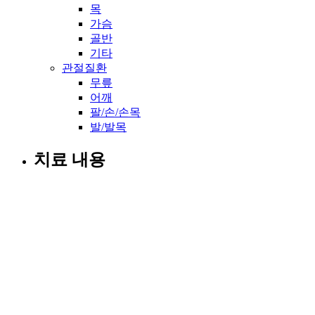
목
가슴
골반
기타
관절질환
무릎
어깨
팔/손/손목
발/발목
치료 내용