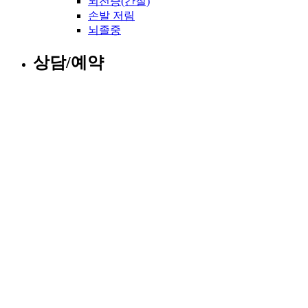
뇌전증(간질)
손발 저림
뇌졸중
상담/예약