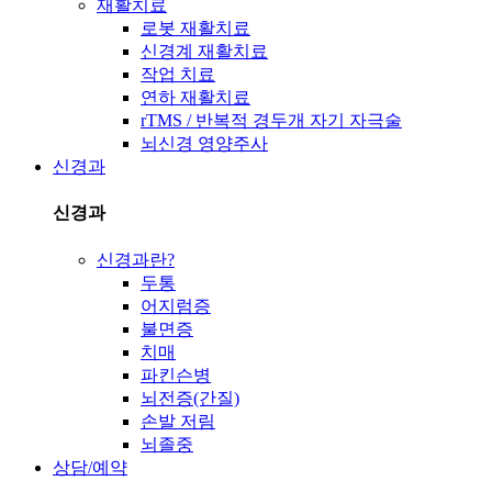
재활치료
로봇 재활치료
신경계 재활치료
작업 치료
연하 재활치료
rTMS / 반복적 경두개 자기 자극술
뇌신경 영양주사
신경과
신경과
신경과란?
두통
어지럼증
불면증
치매
파킨슨병
뇌전증(간질)
손발 저림
뇌졸중
상담/예약