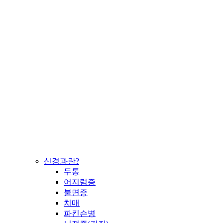
신경과란?
두통
어지럼증
불면증
치매
파킨슨병