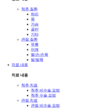
척추 질환
허리
목
가슴
골반
기타
관절 질환
무릎
어깨
팔/손/손목
발/발목
치료 내용
치료 내용
척추 치료
척추 비수술 요법
척추 수술 요법
관절 치료
관절 비수술 요법