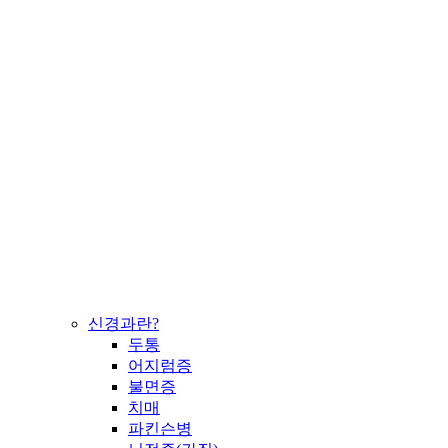
신경과란?
두통
어지럼증
불면증
치매
파킨슨병