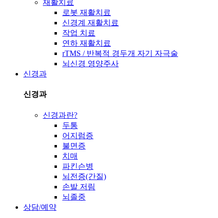
재활치료
로봇 재활치료
신경계 재활치료
작업 치료
연하 재활치료
rTMS / 반복적 경두개 자기 자극술
뇌신경 영양주사
신경과
신경과
신경과란?
두통
어지럼증
불면증
치매
파킨슨병
뇌전증(간질)
손발 저림
뇌졸중
상담/예약