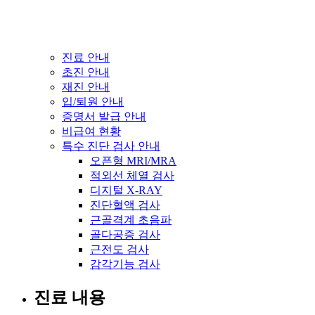
진료 안내
초진 안내
재진 안내
입/퇴원 안내
증명서 발급 안내
비급여 현황
특수 진단 검사 안내
오픈형 MRI/MRA
적외선 체열 검사
디지털 X-RAY
진단혈액 검사
근골격계 초음파
골다공증 검사
근전도 검사
감각기능 검사
진료 내용