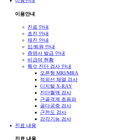
이용안내
이용안내
진료 안내
초진 안내
재진 안내
입/퇴원 안내
증명서 발급 안내
비급여 현황
특수 진단 검사 안내
오픈형 MRI/MRA
적외선 체열 검사
디지털 X-RAY
진단혈액 검사
근골격계 초음파
골다공증 검사
근전도 검사
감각기능 검사
진료 내용
진료 내용