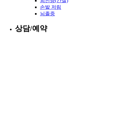
뇌전증(간질)
손발 저림
뇌졸중
상담/예약