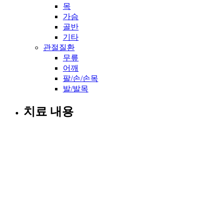
목
가슴
골반
기타
관절질환
무릎
어깨
팔/손/손목
발/발목
치료 내용