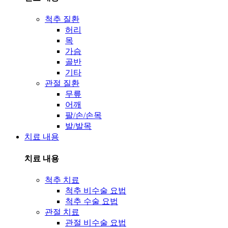
척추 질환
허리
목
가슴
골반
기타
관절 질환
무릎
어깨
팔/손/손목
발/발목
치료 내용
치료 내용
척추 치료
척추 비수술 요법
척추 수술 요법
관절 치료
관절 비수술 요법