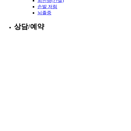
뇌전증(간질)
손발 저림
뇌졸중
상담/예약