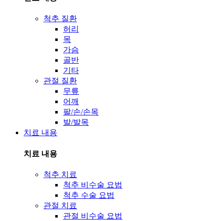
척추 질환
허리
목
가슴
골반
기타
관절 질환
무릎
어깨
팔/손/손목
발/발목
치료 내용
치료 내용
척추 치료
척추 비수술 요법
척추 수술 요법
관절 치료
관절 비수술 요법