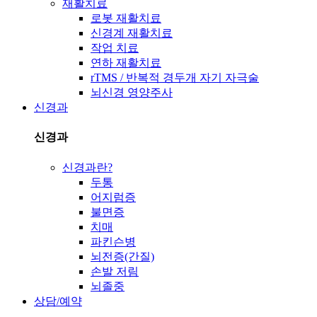
재활치료
로봇 재활치료
신경계 재활치료
작업 치료
연하 재활치료
rTMS / 반복적 경두개 자기 자극술
뇌신경 영양주사
신경과
신경과
신경과란?
두통
어지럼증
불면증
치매
파킨슨병
뇌전증(간질)
손발 저림
뇌졸중
상담/예약