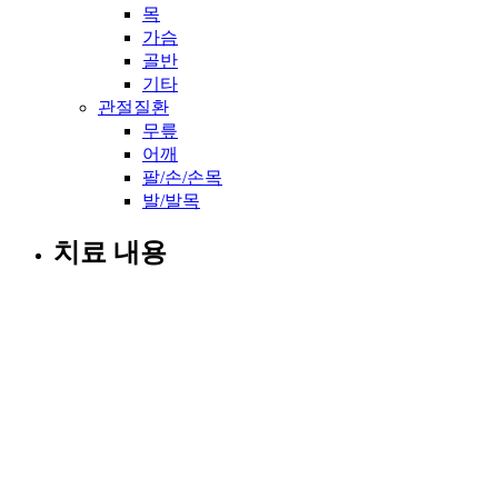
목
가슴
골반
기타
관절질환
무릎
어깨
팔/손/손목
발/발목
치료 내용