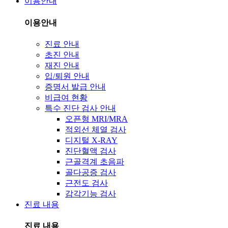
이용안내
이용안내
진료 안내
초진 안내
재진 안내
입/퇴원 안내
증명서 발급 안내
비급여 현황
특수 진단 검사 안내
오픈형 MRI/MRA
적외선 체열 검사
디지털 X-RAY
진단혈액 검사
근골격계 초음파
골다공증 검사
근전도 검사
감각기능 검사
진료 내용
진료 내용