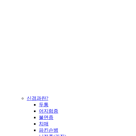
신경과란?
두통
어지럼증
불면증
치매
파킨슨병