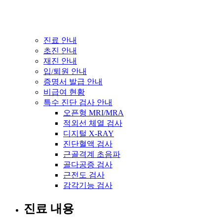
진료 안내
초진 안내
재진 안내
입/퇴원 안내
증명서 발급 안내
비급여 현황
특수 진단 검사 안내
오픈형 MRI/MRA
적외선 체열 검사
디지털 X-RAY
진단혈액 검사
근골격계 초음파
골다공증 검사
근전도 검사
감각기능 검사
진료 내용