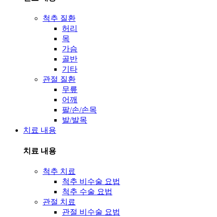
척추 질환
허리
목
가슴
골반
기타
관절 질환
무릎
어깨
팔/손/손목
발/발목
치료 내용
치료 내용
척추 치료
척추 비수술 요법
척추 수술 요법
관절 치료
관절 비수술 요법