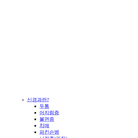
신경과란?
두통
어지럼증
불면증
치매
파킨슨병