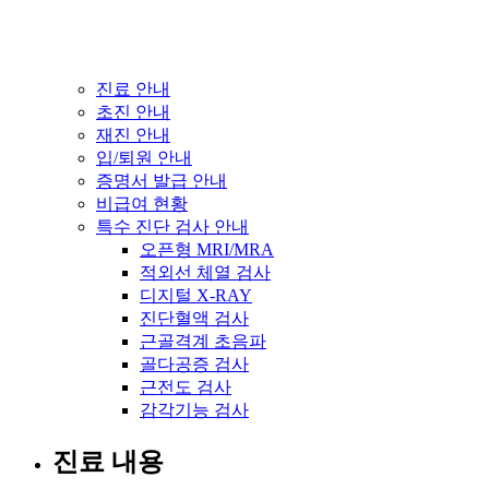
진료 안내
초진 안내
재진 안내
입/퇴원 안내
증명서 발급 안내
비급여 현황
특수 진단 검사 안내
오픈형 MRI/MRA
적외선 체열 검사
디지털 X-RAY
진단혈액 검사
근골격계 초음파
골다공증 검사
근전도 검사
감각기능 검사
진료 내용