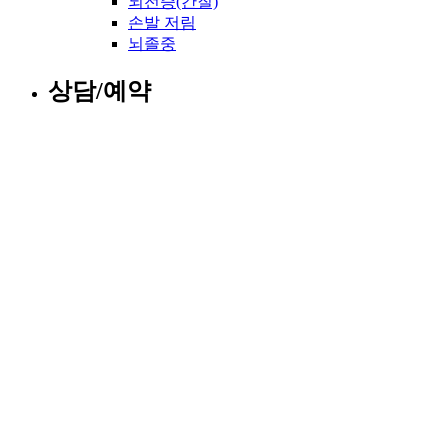
뇌전증(간질)
손발 저림
뇌졸중
상담/예약