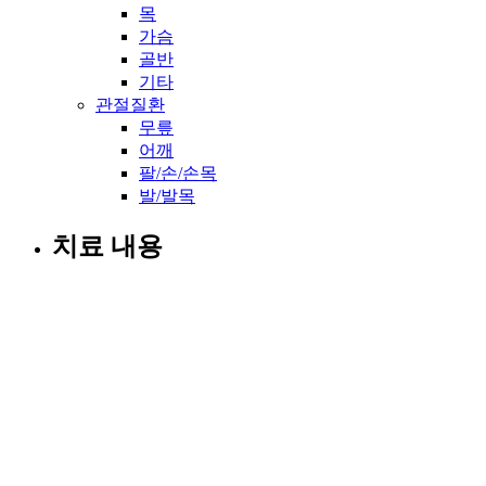
목
가슴
골반
기타
관절질환
무릎
어깨
팔/손/손목
발/발목
치료 내용