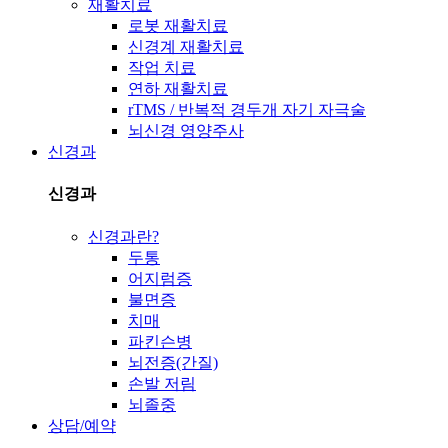
재활치료
로봇 재활치료
신경계 재활치료
작업 치료
연하 재활치료
rTMS / 반복적 경두개 자기 자극술
뇌신경 영양주사
신경과
신경과
신경과란?
두통
어지럼증
불면증
치매
파킨슨병
뇌전증(간질)
손발 저림
뇌졸중
상담/예약