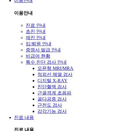
이용안내
이용안내
진료 안내
초진 안내
재진 안내
입/퇴원 안내
증명서 발급 안내
비급여 현황
특수 진단 검사 안내
오픈형 MRI/MRA
적외선 체열 검사
디지털 X-RAY
진단혈액 검사
근골격계 초음파
골다공증 검사
근전도 검사
감각기능 검사
진료 내용
진료 내용