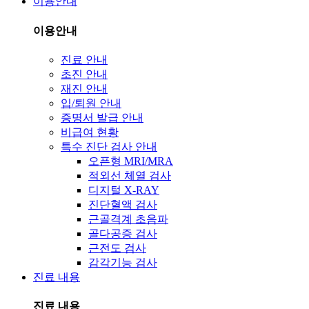
이용안내
이용안내
진료 안내
초진 안내
재진 안내
입/퇴원 안내
증명서 발급 안내
비급여 현황
특수 진단 검사 안내
오픈형 MRI/MRA
적외선 체열 검사
디지털 X-RAY
진단혈액 검사
근골격계 초음파
골다공증 검사
근전도 검사
감각기능 검사
진료 내용
진료 내용