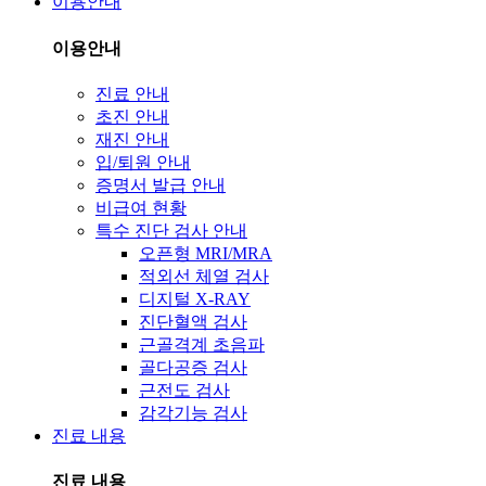
이용안내
이용안내
진료 안내
초진 안내
재진 안내
입/퇴원 안내
증명서 발급 안내
비급여 현황
특수 진단 검사 안내
오픈형 MRI/MRA
적외선 체열 검사
디지털 X-RAY
진단혈액 검사
근골격계 초음파
골다공증 검사
근전도 검사
감각기능 검사
진료 내용
진료 내용