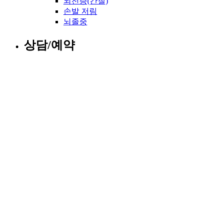
뇌전증(간질)
손발 저림
뇌졸중
상담/예약