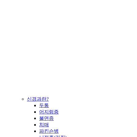
신경과란?
두통
어지럼증
불면증
치매
파킨슨병