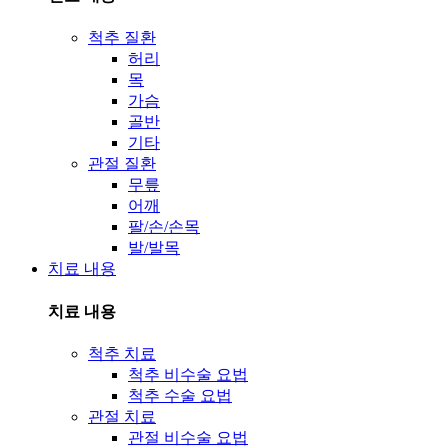
척추 질환
허리
목
가슴
골반
기타
관절 질환
무릎
어깨
팔/손/손목
발/발목
치료 내용
치료 내용
척추 치료
척추 비수술 요법
척추 수술 요법
관절 치료
관절 비수술 요법