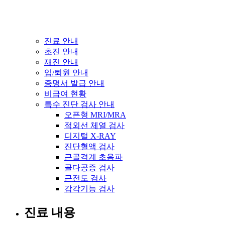
진료 안내
초진 안내
재진 안내
입/퇴원 안내
증명서 발급 안내
비급여 현황
특수 진단 검사 안내
오픈형 MRI/MRA
적외선 체열 검사
디지털 X-RAY
진단혈액 검사
근골격계 초음파
골다공증 검사
근전도 검사
감각기능 검사
진료 내용