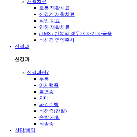
재활치료
로봇 재활치료
신경계 재활치료
작업 치료
연하 재활치료
rTMS / 반복적 경두개 자기 자극술
뇌신경 영양주사
신경과
신경과
신경과란?
두통
어지럼증
불면증
치매
파킨슨병
뇌전증(간질)
손발 저림
뇌졸중
상담/예약