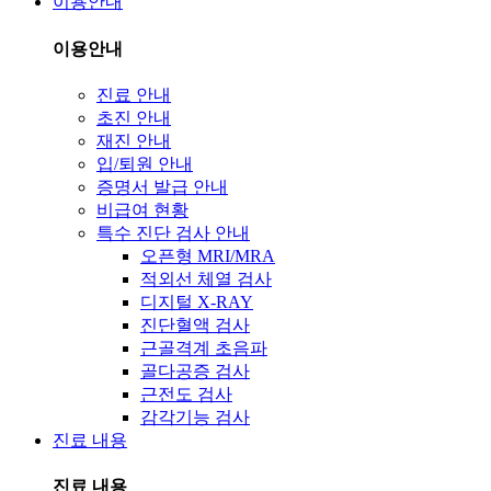
이용안내
이용안내
진료 안내
초진 안내
재진 안내
입/퇴원 안내
증명서 발급 안내
비급여 현황
특수 진단 검사 안내
오픈형 MRI/MRA
적외선 체열 검사
디지털 X-RAY
진단혈액 검사
근골격계 초음파
골다공증 검사
근전도 검사
감각기능 검사
진료 내용
진료 내용