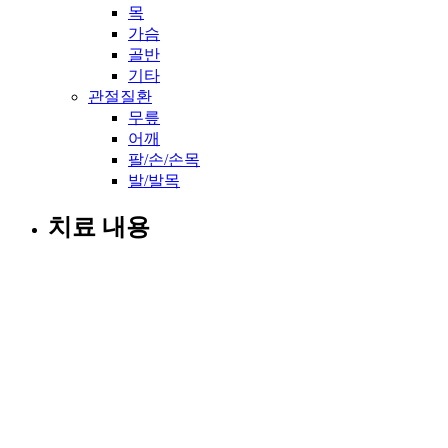
목
가슴
골반
기타
관절질환
무릎
어깨
팔/손/손목
발/발목
치료 내용