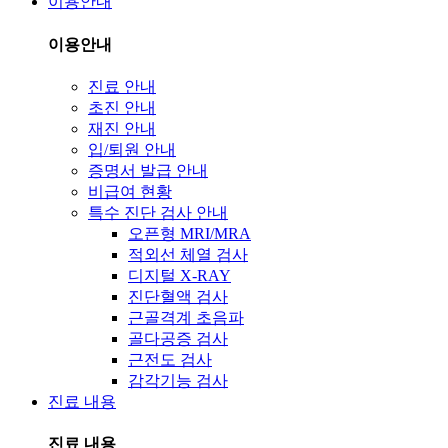
이용안내
이용안내
진료 안내
초진 안내
재진 안내
입/퇴원 안내
증명서 발급 안내
비급여 현황
특수 진단 검사 안내
오픈형 MRI/MRA
적외선 체열 검사
디지털 X-RAY
진단혈액 검사
근골격계 초음파
골다공증 검사
근전도 검사
감각기능 검사
진료 내용
진료 내용