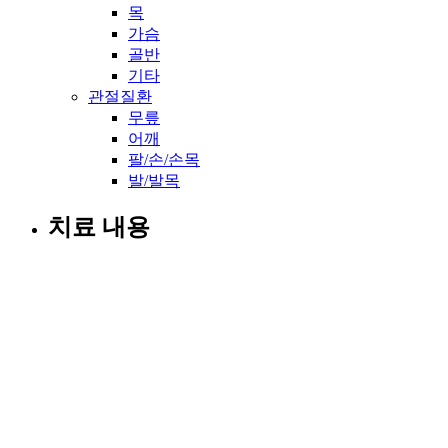
목
가슴
골반
기타
관절질환
무릎
어깨
팔/손/손목
발/발목
치료 내용