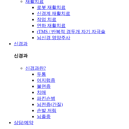
재활치료
로봇 재활치료
신경계 재활치료
작업 치료
연하 재활치료
rTMS / 반복적 경두개 자기 자극술
뇌신경 영양주사
신경과
신경과
신경과란?
두통
어지럼증
불면증
치매
파킨슨병
뇌전증(간질)
손발 저림
뇌졸중
상담/예약