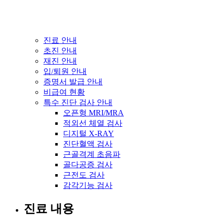
진료 안내
초진 안내
재진 안내
입/퇴원 안내
증명서 발급 안내
비급여 현황
특수 진단 검사 안내
오픈형 MRI/MRA
적외선 체열 검사
디지털 X-RAY
진단혈액 검사
근골격계 초음파
골다공증 검사
근전도 검사
감각기능 검사
진료 내용