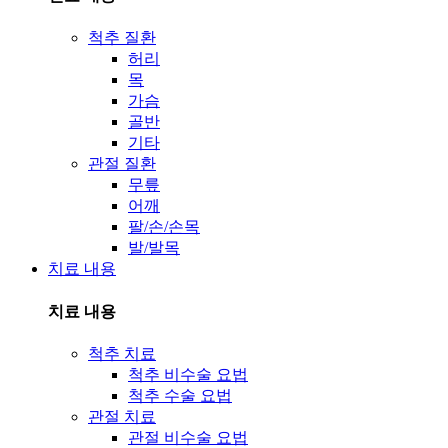
척추 질환
허리
목
가슴
골반
기타
관절 질환
무릎
어깨
팔/손/손목
발/발목
치료 내용
치료 내용
척추 치료
척추 비수술 요법
척추 수술 요법
관절 치료
관절 비수술 요법