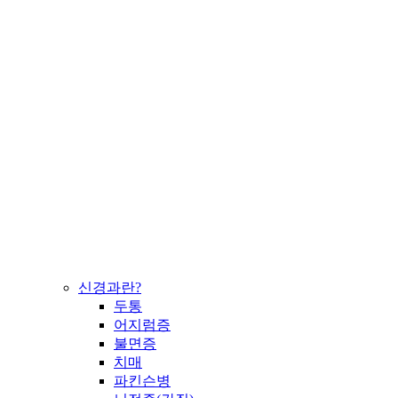
신경과란?
두통
어지럼증
불면증
치매
파킨슨병