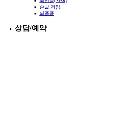
뇌전증(간질)
손발 저림
뇌졸중
상담/예약