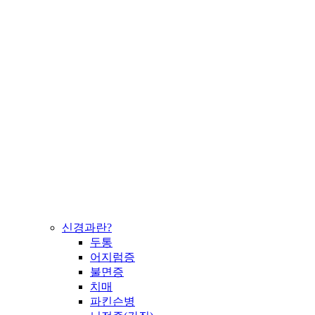
신경과란?
두통
어지럼증
불면증
치매
파킨슨병