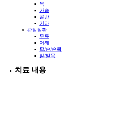
목
가슴
골반
기타
관절질환
무릎
어깨
팔/손/손목
발/발목
치료 내용