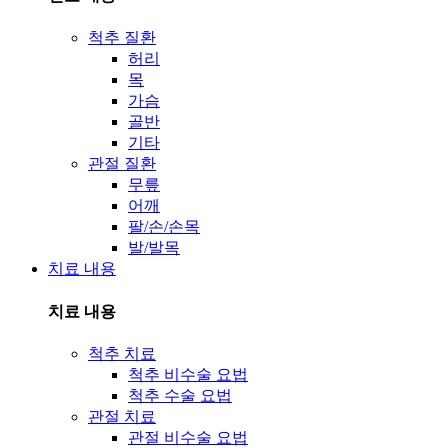
척추 질환
허리
목
가슴
골반
기타
관절 질환
무릎
어깨
팔/손/손목
발/발목
치료 내용
치료 내용
척추 치료
척추 비수술 요법
척추 수술 요법
관절 치료
관절 비수술 요법