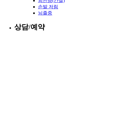
뇌전증(간질)
손발 저림
뇌졸중
상담/예약