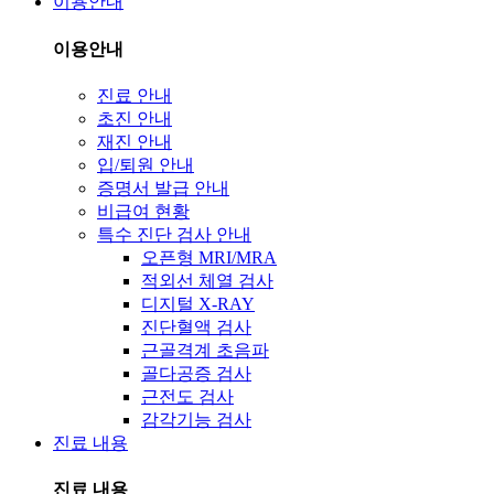
이용안내
이용안내
진료 안내
초진 안내
재진 안내
입/퇴원 안내
증명서 발급 안내
비급여 현황
특수 진단 검사 안내
오픈형 MRI/MRA
적외선 체열 검사
디지털 X-RAY
진단혈액 검사
근골격계 초음파
골다공증 검사
근전도 검사
감각기능 검사
진료 내용
진료 내용