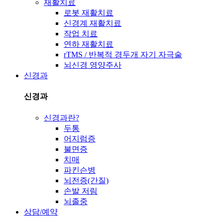
재활치료
로봇 재활치료
신경계 재활치료
작업 치료
연하 재활치료
rTMS / 반복적 경두개 자기 자극술
뇌신경 영양주사
신경과
신경과
신경과란?
두통
어지럼증
불면증
치매
파킨슨병
뇌전증(간질)
손발 저림
뇌졸중
상담/예약