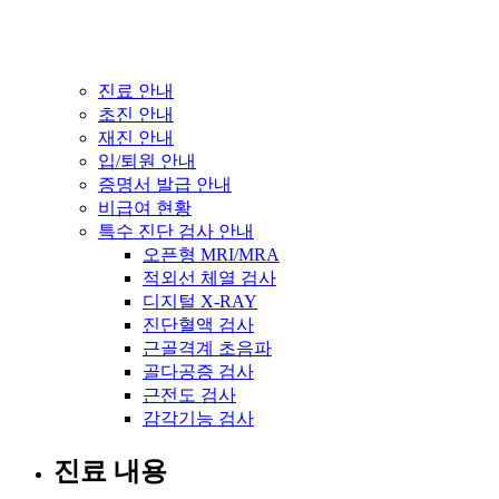
진료 안내
초진 안내
재진 안내
입/퇴원 안내
증명서 발급 안내
비급여 현황
특수 진단 검사 안내
오픈형 MRI/MRA
적외선 체열 검사
디지털 X-RAY
진단혈액 검사
근골격계 초음파
골다공증 검사
근전도 검사
감각기능 검사
진료 내용