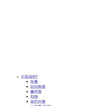
신경과란?
두통
어지럼증
불면증
치매
파킨슨병