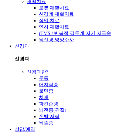
재활치료
로봇 재활치료
신경계 재활치료
작업 치료
연하 재활치료
rTMS / 반복적 경두개 자기 자극술
뇌신경 영양주사
신경과
신경과
신경과란?
두통
어지럼증
불면증
치매
파킨슨병
뇌전증(간질)
손발 저림
뇌졸중
상담/예약