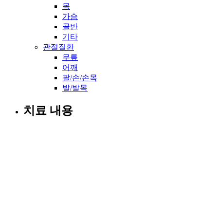
목
가슴
골반
기타
관절질환
무릎
어깨
팔/손/손목
발/발목
치료 내용