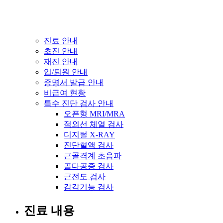
진료 안내
초진 안내
재진 안내
입/퇴원 안내
증명서 발급 안내
비급여 현황
특수 진단 검사 안내
오픈형 MRI/MRA
적외선 체열 검사
디지털 X-RAY
진단혈액 검사
근골격계 초음파
골다공증 검사
근전도 검사
감각기능 검사
진료 내용