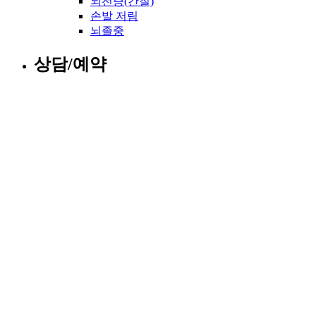
뇌전증(간질)
손발 저림
뇌졸중
상담/예약