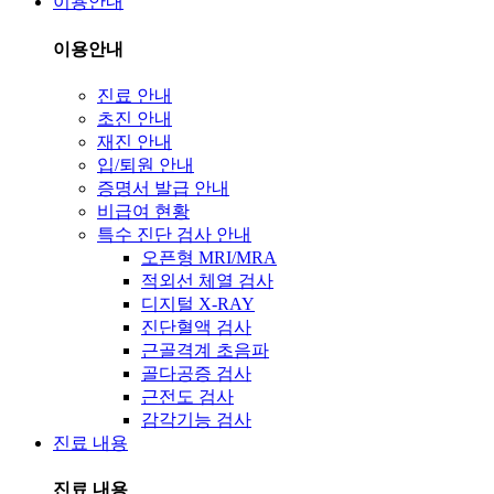
이용안내
이용안내
진료 안내
초진 안내
재진 안내
입/퇴원 안내
증명서 발급 안내
비급여 현황
특수 진단 검사 안내
오픈형 MRI/MRA
적외선 체열 검사
디지털 X-RAY
진단혈액 검사
근골격계 초음파
골다공증 검사
근전도 검사
감각기능 검사
진료 내용
진료 내용