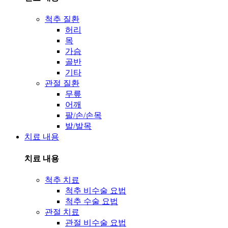
척추 질환
허리
목
가슴
골반
기타
관절 질환
무릎
어깨
팔/손/손목
발/발목
치료 내용
치료 내용
척추 치료
척추 비수술 요법
척추 수술 요법
관절 치료
관절 비수술 요법