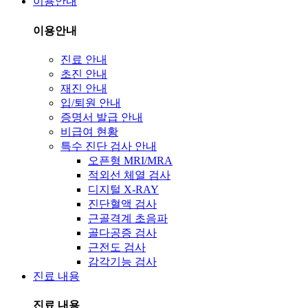
이용안내
이용안내
진료 안내
초진 안내
재진 안내
입/퇴원 안내
증명서 발급 안내
비급여 현황
특수 진단 검사 안내
오픈형 MRI/MRA
적외선 체열 검사
디지털 X-RAY
진단혈액 검사
근골격계 초음파
골다공증 검사
근전도 검사
감각기능 검사
진료 내용
진료 내용