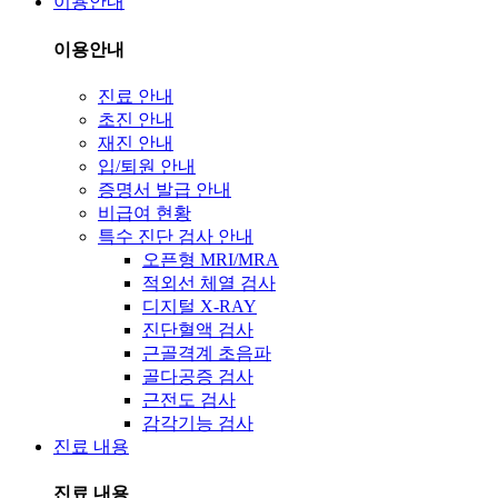
이용안내
이용안내
진료 안내
초진 안내
재진 안내
입/퇴원 안내
증명서 발급 안내
비급여 현황
특수 진단 검사 안내
오픈형 MRI/MRA
적외선 체열 검사
디지털 X-RAY
진단혈액 검사
근골격계 초음파
골다공증 검사
근전도 검사
감각기능 검사
진료 내용
진료 내용