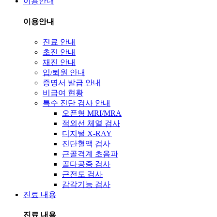
이용안내
이용안내
진료 안내
초진 안내
재진 안내
입/퇴원 안내
증명서 발급 안내
비급여 현황
특수 진단 검사 안내
오픈형 MRI/MRA
적외선 체열 검사
디지털 X-RAY
진단혈액 검사
근골격계 초음파
골다공증 검사
근전도 검사
감각기능 검사
진료 내용
진료 내용