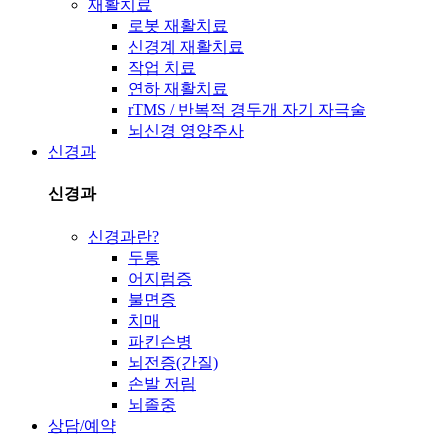
재활치료
로봇 재활치료
신경계 재활치료
작업 치료
연하 재활치료
rTMS / 반복적 경두개 자기 자극술
뇌신경 영양주사
신경과
신경과
신경과란?
두통
어지럼증
불면증
치매
파킨슨병
뇌전증(간질)
손발 저림
뇌졸중
상담/예약