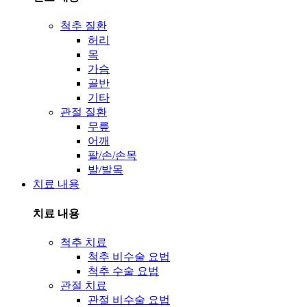
척추 질환
허리
목
가슴
골반
기타
관절 질환
무릎
어깨
팔/손/손목
발/발목
치료 내용
치료 내용
척추 치료
척추 비수술 요법
척추 수술 요법
관절 치료
관절 비수술 요법