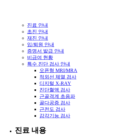
진료 안내
초진 안내
재진 안내
입/퇴원 안내
증명서 발급 안내
비급여 현황
특수 진단 검사 안내
오픈형 MRI/MRA
적외선 체열 검사
디지털 X-RAY
진단혈액 검사
근골격계 초음파
골다공증 검사
근전도 검사
감각기능 검사
진료 내용