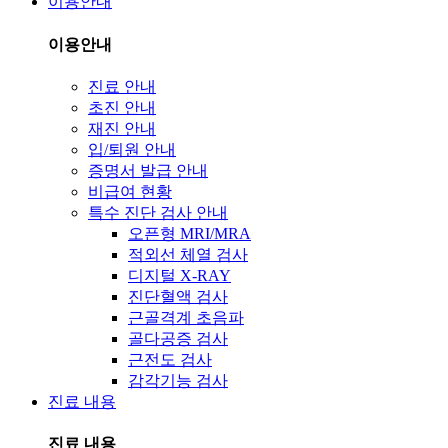
이용안내
이용안내
진료 안내
초진 안내
재진 안내
입/퇴원 안내
증명서 발급 안내
비급여 현황
특수 진단 검사 안내
오픈형 MRI/MRA
적외선 체열 검사
디지털 X-RAY
진단혈액 검사
근골격계 초음파
골다공증 검사
근전도 검사
감각기능 검사
진료 내용
진료 내용