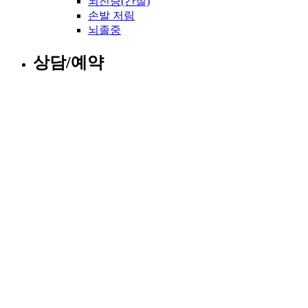
뇌전증(간질)
손발 저림
뇌졸중
상담/예약