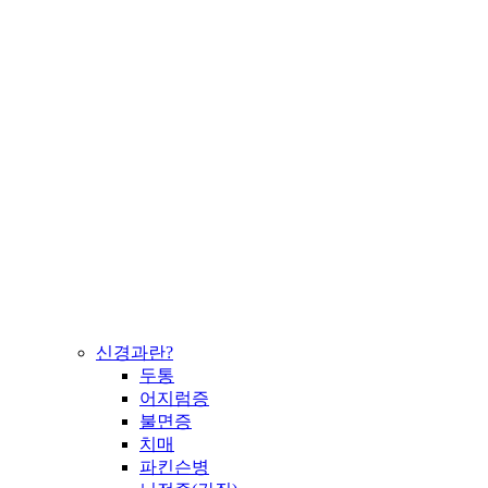
신경과란?
두통
어지럼증
불면증
치매
파킨슨병