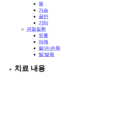
목
가슴
골반
기타
관절질환
무릎
어깨
팔/손/손목
발/발목
치료 내용