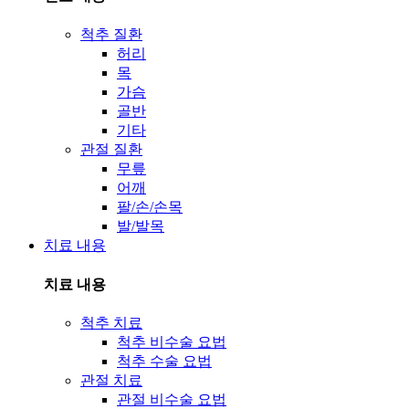
척추 질환
허리
목
가슴
골반
기타
관절 질환
무릎
어깨
팔/손/손목
발/발목
치료 내용
치료 내용
척추 치료
척추 비수술 요법
척추 수술 요법
관절 치료
관절 비수술 요법