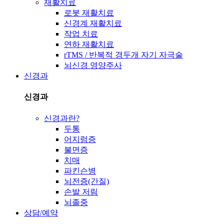
재활치료
로봇 재활치료
신경계 재활치료
작업 치료
연하 재활치료
rTMS / 반복적 경두개 자기 자극술
뇌신경 영양주사
신경과
신경과
신경과란?
두통
어지럼증
불면증
치매
파킨슨병
뇌전증(간질)
손발 저림
뇌졸중
상담/예약