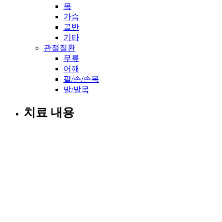
목
가슴
골반
기타
관절질환
무릎
어깨
팔/손/손목
발/발목
치료 내용