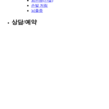
뇌전증(간질)
손발 저림
뇌졸중
상담/예약