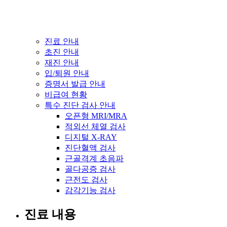
진료 안내
초진 안내
재진 안내
입/퇴원 안내
증명서 발급 안내
비급여 현황
특수 진단 검사 안내
오픈형 MRI/MRA
적외선 체열 검사
디지털 X-RAY
진단혈액 검사
근골격계 초음파
골다공증 검사
근전도 검사
감각기능 검사
진료 내용