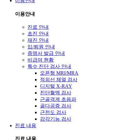
이용안내
이용안내
진료 안내
초진 안내
재진 안내
입/퇴원 안내
증명서 발급 안내
비급여 현황
특수 진단 검사 안내
오픈형 MRI/MRA
적외선 체열 검사
디지털 X-RAY
진단혈액 검사
근골격계 초음파
골다공증 검사
근전도 검사
감각기능 검사
진료 내용
진료 내용