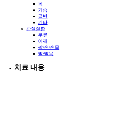
목
가슴
골반
기타
관절질환
무릎
어깨
팔/손/손목
발/발목
치료 내용