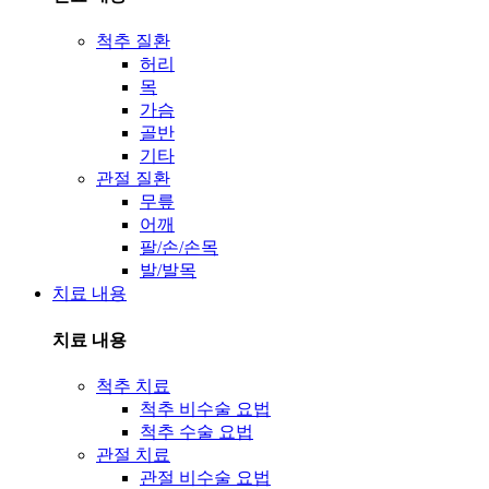
척추 질환
허리
목
가슴
골반
기타
관절 질환
무릎
어깨
팔/손/손목
발/발목
치료 내용
치료 내용
척추 치료
척추 비수술 요법
척추 수술 요법
관절 치료
관절 비수술 요법