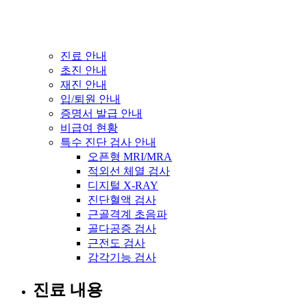
진료 안내
초진 안내
재진 안내
입/퇴원 안내
증명서 발급 안내
비급여 현황
특수 진단 검사 안내
오픈형 MRI/MRA
적외선 체열 검사
디지털 X-RAY
진단혈액 검사
근골격계 초음파
골다공증 검사
근전도 검사
감각기능 검사
진료 내용