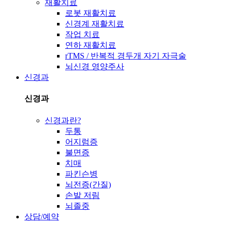
재활치료
로봇 재활치료
신경계 재활치료
작업 치료
연하 재활치료
rTMS / 반복적 경두개 자기 자극술
뇌신경 영양주사
신경과
신경과
신경과란?
두통
어지럼증
불면증
치매
파킨슨병
뇌전증(간질)
손발 저림
뇌졸중
상담/예약