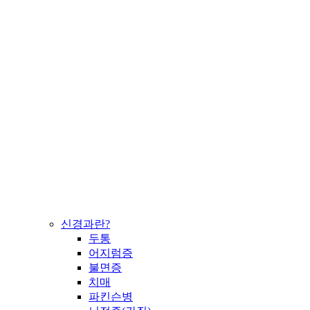
신경과란?
두통
어지럼증
불면증
치매
파킨슨병