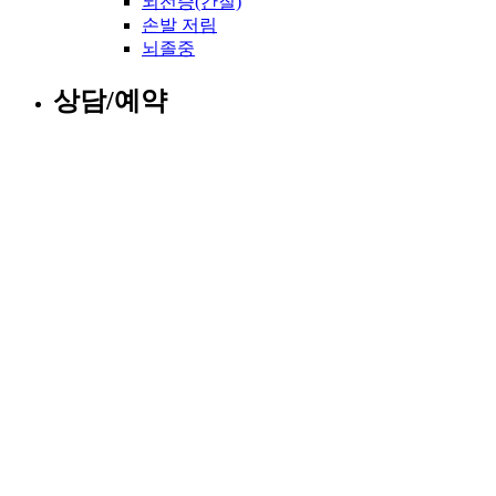
뇌전증(간질)
손발 저림
뇌졸중
상담/예약