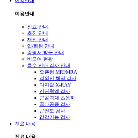
이용안내
이용안내
진료 안내
초진 안내
재진 안내
입/퇴원 안내
증명서 발급 안내
비급여 현황
특수 진단 검사 안내
오픈형 MRI/MRA
적외선 체열 검사
디지털 X-RAY
진단혈액 검사
근골격계 초음파
골다공증 검사
근전도 검사
감각기능 검사
진료 내용
진료 내용