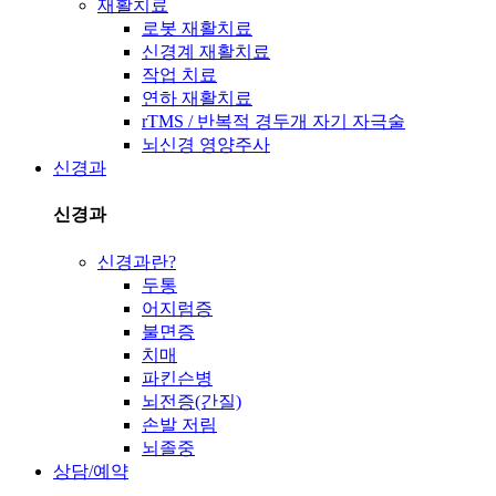
재활치료
로봇 재활치료
신경계 재활치료
작업 치료
연하 재활치료
rTMS / 반복적 경두개 자기 자극술
뇌신경 영양주사
신경과
신경과
신경과란?
두통
어지럼증
불면증
치매
파킨슨병
뇌전증(간질)
손발 저림
뇌졸중
상담/예약