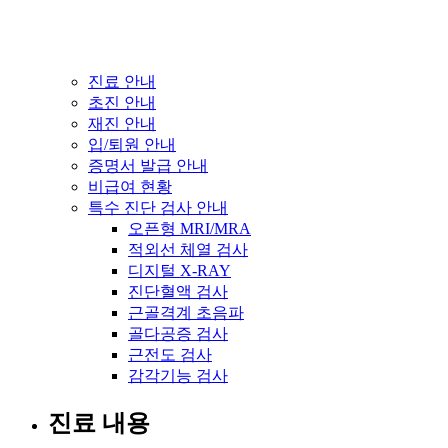
진료 안내
초진 안내
재진 안내
입/퇴원 안내
증명서 발급 안내
비급여 현황
특수 진단 검사 안내
오픈형 MRI/MRA
적외선 체열 검사
디지털 X-RAY
진단혈액 검사
근골격계 초음파
골다공증 검사
근전도 검사
감각기능 검사
진료 내용