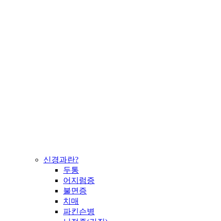
신경과란?
두통
어지럼증
불면증
치매
파킨슨병