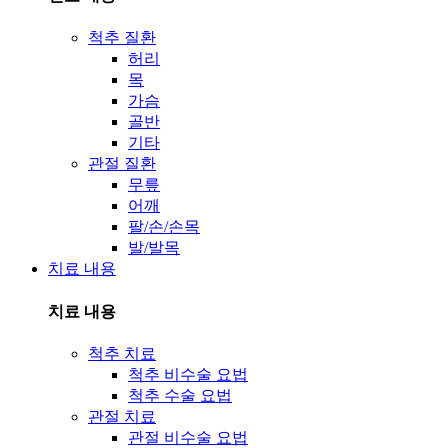
척추 질환
허리
목
가슴
골반
기타
관절 질환
무릎
어깨
팔/손/손목
발/발목
치료 내용
치료 내용
척추 치료
척추 비수술 요법
척추 수술 요법
관절 치료
관절 비수술 요법