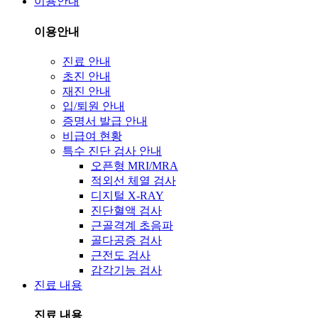
이용안내
이용안내
진료 안내
초진 안내
재진 안내
입/퇴원 안내
증명서 발급 안내
비급여 현황
특수 진단 검사 안내
오픈형 MRI/MRA
적외선 체열 검사
디지털 X-RAY
진단혈액 검사
근골격계 초음파
골다공증 검사
근전도 검사
감각기능 검사
진료 내용
진료 내용