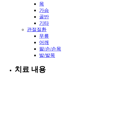
목
가슴
골반
기타
관절질환
무릎
어깨
팔/손/손목
발/발목
치료 내용