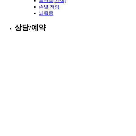
뇌전증(간질)
손발 저림
뇌졸중
상담/예약