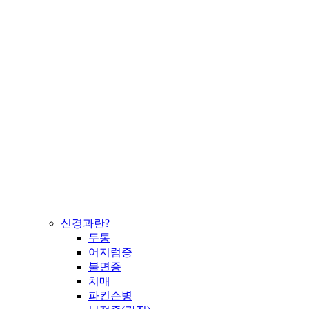
신경과란?
두통
어지럼증
불면증
치매
파킨슨병