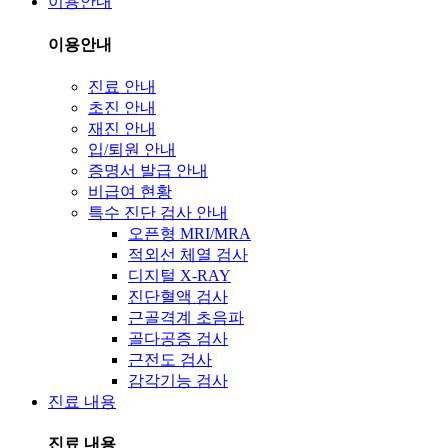
이용안내
이용안내
진료 안내
초진 안내
재진 안내
입/퇴원 안내
증명서 발급 안내
비급여 현황
특수 진단 검사 안내
오픈형 MRI/MRA
적외선 체열 검사
디지털 X-RAY
진단혈액 검사
근골격계 초음파
골다공증 검사
근전도 검사
감각기능 검사
진료 내용
진료 내용