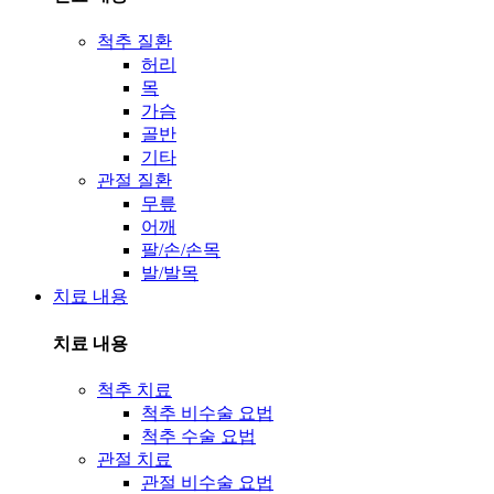
척추 질환
허리
목
가슴
골반
기타
관절 질환
무릎
어깨
팔/손/손목
발/발목
치료 내용
치료 내용
척추 치료
척추 비수술 요법
척추 수술 요법
관절 치료
관절 비수술 요법