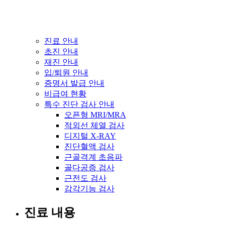
진료 안내
초진 안내
재진 안내
입/퇴원 안내
증명서 발급 안내
비급여 현황
특수 진단 검사 안내
오픈형 MRI/MRA
적외선 체열 검사
디지털 X-RAY
진단혈액 검사
근골격계 초음파
골다공증 검사
근전도 검사
감각기능 검사
진료 내용