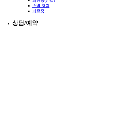
뇌전증(간질)
손발 저림
뇌졸중
상담/예약