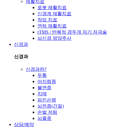
재활치료
로봇 재활치료
신경계 재활치료
작업 치료
연하 재활치료
rTMS / 반복적 경두개 자기 자극술
뇌신경 영양주사
신경과
신경과
신경과란?
두통
어지럼증
불면증
치매
파킨슨병
뇌전증(간질)
손발 저림
뇌졸중
상담/예약