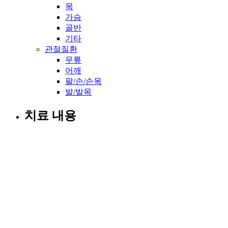
목
가슴
골반
기타
관절질환
무릎
어깨
팔/손/손목
발/발목
치료 내용