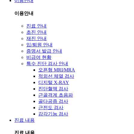
이용안내
이용안내
진료 안내
초진 안내
재진 안내
입/퇴원 안내
증명서 발급 안내
비급여 현황
특수 진단 검사 안내
오픈형 MRI/MRA
적외선 체열 검사
디지털 X-RAY
진단혈액 검사
근골격계 초음파
골다공증 검사
근전도 검사
감각기능 검사
진료 내용
진료 내용